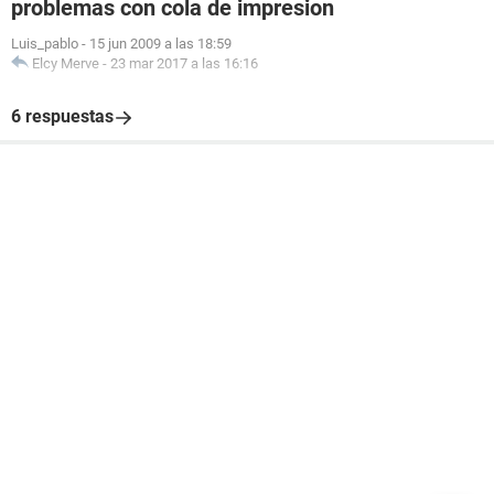
problemas con cola de impresion
Luis_pablo
-
15 jun 2009 a las 18:59
Elcy Merve
-
23 mar 2017 a las 16:16
6 respuestas