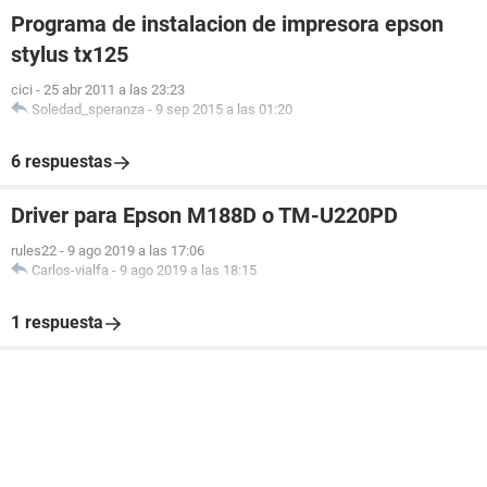
Programa de instalacion de impresora epson
stylus tx125
cici
-
25 abr 2011 a las 23:23
Soledad_speranza
-
9 sep 2015 a las 01:20
6 respuestas
Driver para Epson M188D o TM-U220PD
rules22
-
9 ago 2019 a las 17:06
Carlos-vialfa
-
9 ago 2019 a las 18:15
1 respuesta