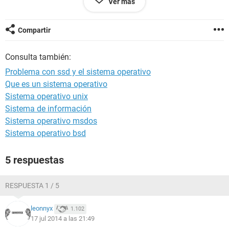
Ver más
(Select boot media...). La configuración SATA de la BIOS
está puesta en ahci, así que no creo que ese sea el problema,
espero que me podáis ayudar, gracias.
Compartir
Consulta también:
Problema con ssd y el sistema operativo
Que es un sistema operativo
Sistema operativo unix
Sistema de información
Sistema operativo msdos
Sistema operativo bsd
5 respuestas
RESPUESTA 1 / 5
leonnyx
1.102
17 jul 2014 a las 21:49