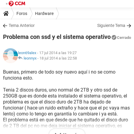
Foros
Hardware
Tema Anterior
Siguiente Tema
Problema con ssd y el sistema operativo
Cerrado
leon69alex
- 17 jul 2014 a las 19:27
leonnyx
-
18 jul 2014 a las 22:58
Buenas, primero de todo soy nuevo aquí i no se como
funciona esto.
Tenia 2 discos duros, uno normal de 2TB y otro ssd de
250GB que es donde esta instalado el sistema operativo, el
problema es que el disco duro de 2TB ha dejado de
funcionar ( hace un ruido extraño y hace que el pc vaya mas
lento) como lo tengo en garantía lo cambiare i ya está.
El problema está en que desde que he quitado el disco duro
de 2 TB del pc no me deja iniciar el sistema operativo, es
decir, sale el mensaje de como no tuviera instalado nada