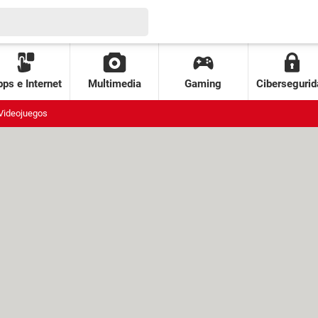
ps e Internet
Multimedia
Gaming
Cibersegurid
Videojuegos