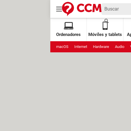
Ordenadores
Móviles y tablets
Ap
macOS
Internet
Hardware
Audio