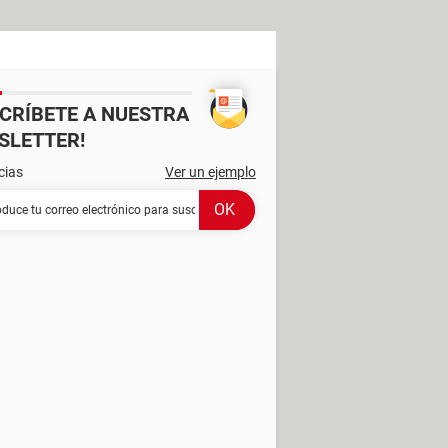
SCRÍBETE A NUESTRA
SLETTER!
cias
Ver un ejemplo