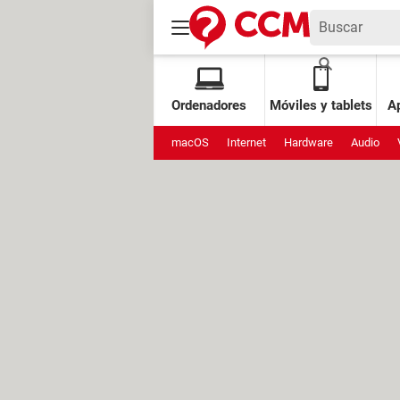
Ordenadores
Móviles y tablets
Ap
macOS
Internet
Hardware
Audio