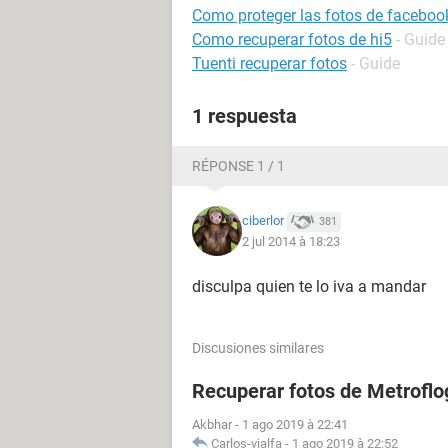
Como proteger las fotos de faceboo
Como recuperar fotos de hi5
- Guide
Tuenti recuperar fotos
- Guide
1 respuesta
RÉPONSE 1 / 1
ciberlor
381
2 jul 2014 à 18:23
disculpa quien te lo iva a mandar
Discusiones similares
Recuperar fotos de Metroflo
Akbhar
-
1 ago 2019 à 22:41
Carlos-vialfa
-
1 ago 2019 à 22:52