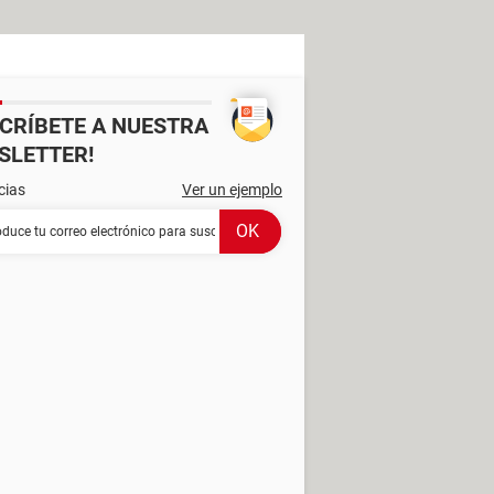
SCRÍBETE A NUESTRA
SLETTER!
cias
Ver un ejemplo