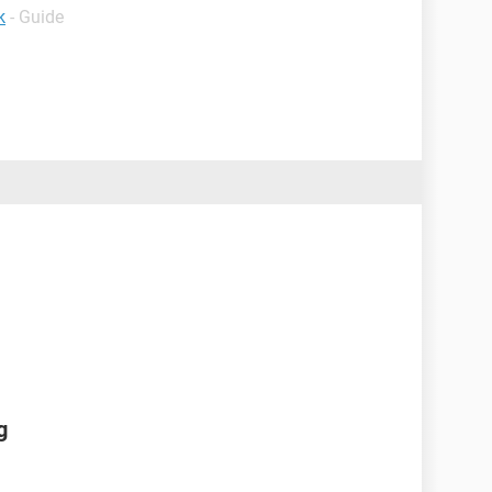
k
- Guide
g