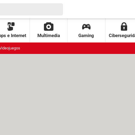
ps e Internet
Multimedia
Gaming
Cibersegurid
Videojuegos