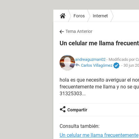
Foros
Internet
Tema Anterior
Un celular me llama frecue
andreaguzman02
- Modificado por Ca
Carlos Villagómez
-
30 jun 2
hola es que necesito averiguar el no
frecuentemente me llama y no se qu
31325303...
Compartir
Consulta también:
Un celular me llama frecuentemente