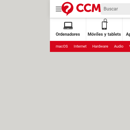
Ordenadores
Móviles y tablets
Ap
macOS
Internet
Hardware
Audio