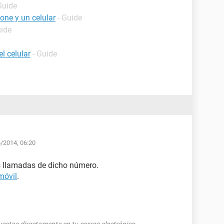
Guide
one y un celular
- Guide
uide
l celular
- Guide
6/2014, 06:20
s llamadas de dicho número.
móvil
.