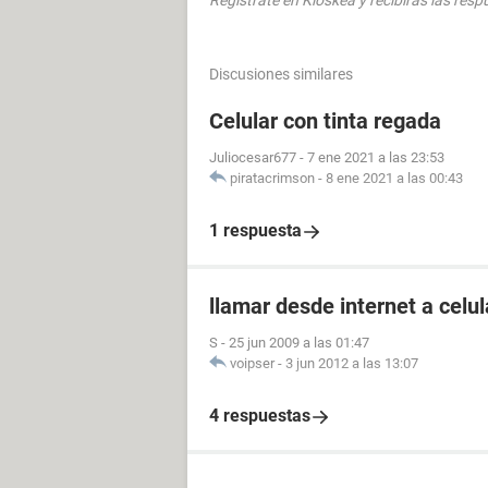
Regístrate en Kioskea y recibirás las res
Discusiones similares
Celular con tinta regada
Juliocesar677
-
7 ene 2021 a las 23:53
piratacrimson
-
8 ene 2021 a las 00:43
1 respuesta
llamar desde internet a celul
S
-
25 jun 2009 a las 01:47
voipser
-
3 jun 2012 a las 13:07
4 respuestas