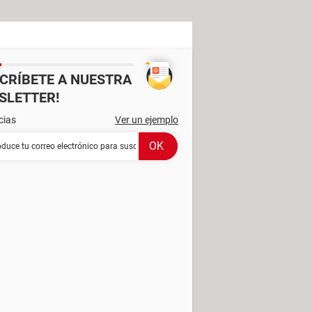
SCRÍBETE A NUESTRA
SLETTER!
cias
Ver un ejemplo