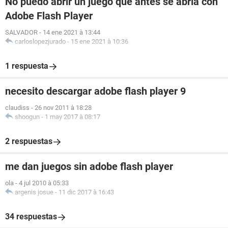
No puedo abrir un juego que antes se abría con
Adobe Flash Player
SALVADOR
-
14 ene 2021 à 13:44
carloslopezjurado
-
15 ene 2021 à 10:36
1 respuesta
necesito descargar adobe flash player 9
claudiss
-
26 nov 2011 à 18:28
shoogun
-
1 may 2017 à 08:17
2 respuestas
me dan juegos sin adobe flash player
ola
-
4 jul 2010 à 05:33
argenis josue
-
11 dic 2017 à 16:43
34 respuestas