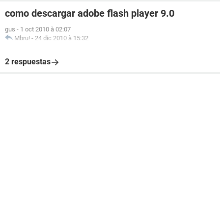
como descargar adobe flash player 9.0
gus
-
1 oct 2010 à 02:07
Mbru!
-
24 dic 2010 à 15:32
2 respuestas