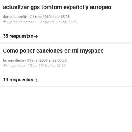
actualizar gps tomtom español y europeo
domariamartin
-
24 mar 2010 a las 15:36
yoinolodigomas
-
17 nov 2013 a las 20:06
33 respuestas
Como poner canciones en mi myspace
la mas dinda
-
31 mar 2009 a las 06:30
ingenierio
-
15 jun 2013 a las 02:32
19 respuestas