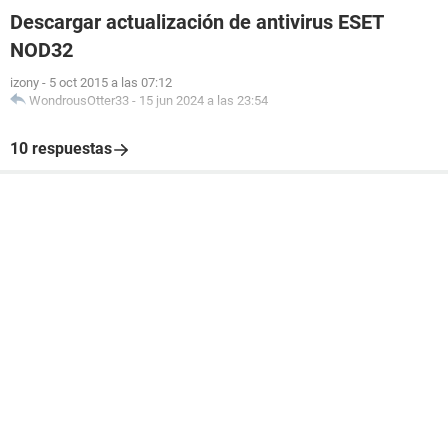
Descargar actualización de antivirus ESET
NOD32
izony
-
5 oct 2015 a las 07:12
WondrousOtter33
-
15 jun 2024 a las 23:54
10 respuestas