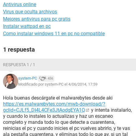
Antivirus online
Virus que oculta archivos
Mejores antivirus para pc gratis
Instalar wattpad en pc
Como instalar windows 11 en pc no compatible
1 respuesta
RESPUESTA 1 / 1
system-PC
456
Modificado por system-PC el 4/06/2014, 17:59
Hola buenas descárgate el malwarebytes desde aki
https://es.malwarebytes.com/mwb-download/?
gclid=CJLf5_DI4L4CFe3JtAodgEYA1Q
y intenta instalarlo,
y cuando lo instales lo actualizas y haz un escaneo
completo y manda todo lo que detecte a cuarentena,
reinicias el pc y cuando inicies el pc vuelves abrirlo, y te vas
ala pestaña cuarentena, y eliminas todo lo que ay, si un tal