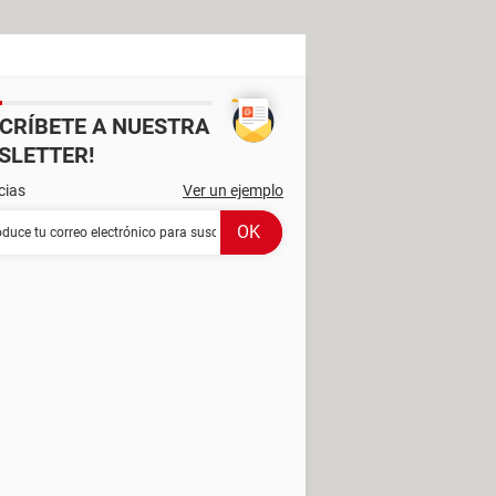
SCRÍBETE A NUESTRA
SLETTER!
cias
Ver un ejemplo