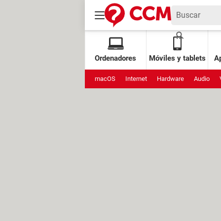
Ordenadores
Móviles y tablets
Ap
macOS
Internet
Hardware
Audio