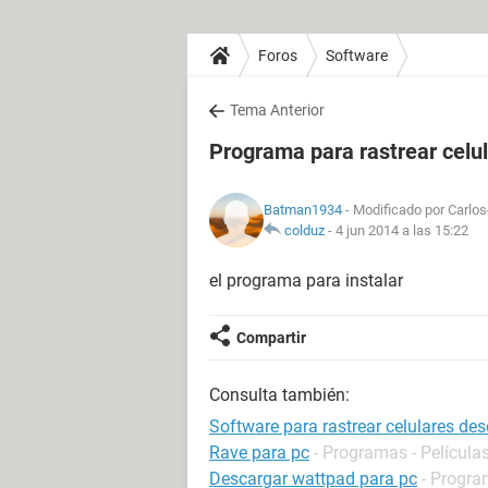
Foros
Software
Tema Anterior
Programa para rastrear celu
Batman1934
- Modificado por Carlos
colduz
-
4 jun 2014 a las 15:22
el programa para instalar
Compartir
Consulta también:
Software para rastrear celulares de
Rave para pc
- Programas - Películas
Descargar wattpad para pc
- Progra