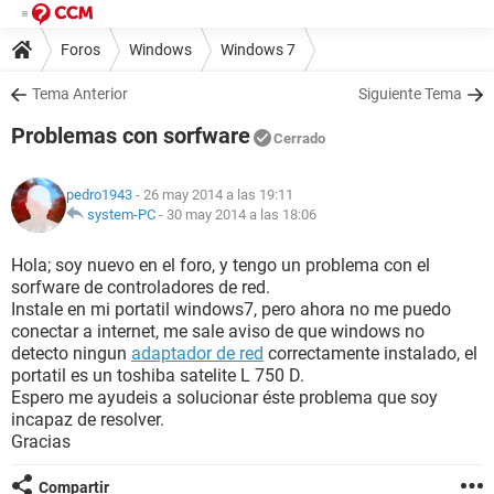
Foros
Windows
Windows 7
Tema Anterior
Siguiente Tema
Problemas con sorfware
Cerrado
pedro1943
- 26 may 2014 a las 19:11
system-PC
-
30 may 2014 a las 18:06
Hola; soy nuevo en el foro, y tengo un problema con el
sorfware de controladores de red.
Instale en mi portatil windows7, pero ahora no me puedo
conectar a internet, me sale aviso de que windows no
detecto ningun
adaptador de red
correctamente instalado, el
portatil es un toshiba satelite L 750 D.
Espero me ayudeis a solucionar éste problema que soy
incapaz de resolver.
Gracias
Compartir