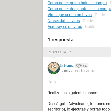
Como poner guion bajo en compu
-
Como poner dos puntos en la comp
Virus que oculta archivos
- Guide
Ntuser.dat es virus
- Guide
Acrotray es un virus
- Guide
1 respuesta
RESPUESTA 1 / 1
Sr. Normal
627
17 may 2014 a las 21:18
Hola
Realiza los siguientes pasos:
Descárgate Adwcleaner, lo pones en e
escritorio), lo ejecutas y borras todo