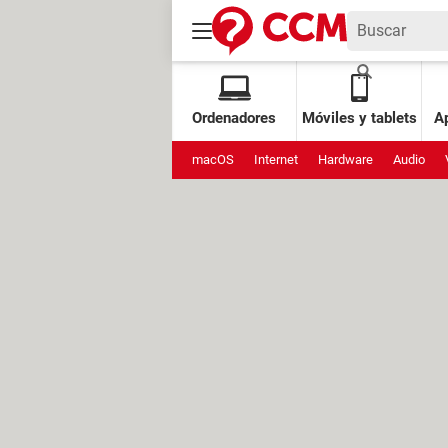
Ordenadores
Móviles y tablets
Ap
macOS
Internet
Hardware
Audio