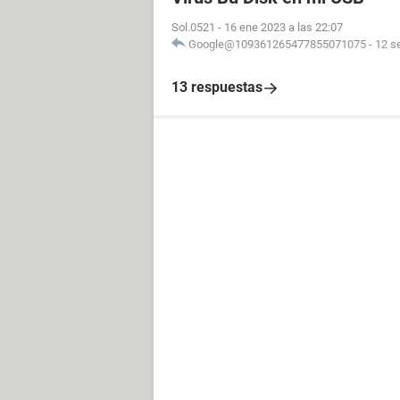
Sol.0521
-
16 ene 2023 a las 22:07
Google@109361265477855071075
-
12 s
13 respuestas