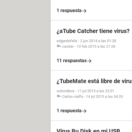
1 respuesta
¿aTube Catcher tiene virus?
edgardofelix
-
2 jun 2014 a las 01:28
cesitar
-
13 feb 2015 a las 21:28
11 respuestas
¿TubeMate está libre de viru
solovideos
-
11 jul 2015 a las 22:01
Carlos-vialfa
-
14 jul 2015 a las 04:33
1 respuesta
Virus Bu Disk en mi USB