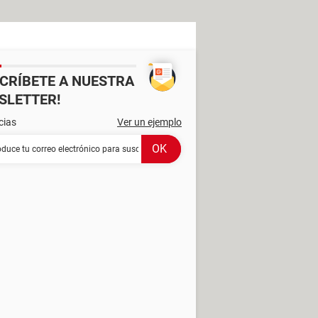
SCRÍBETE A NUESTRA
SLETTER!
cias
Ver un ejemplo