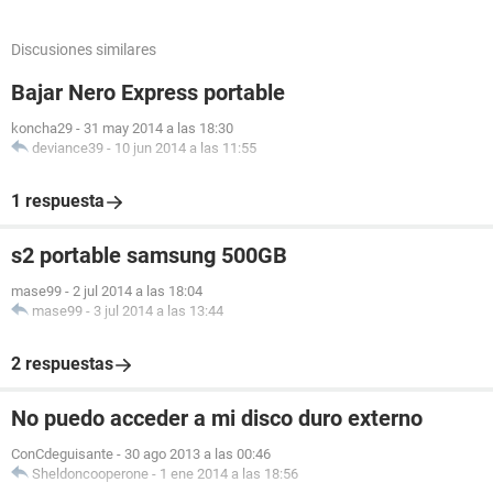
Discusiones similares
Bajar Nero Express portable
koncha29
-
31 may 2014 a las 18:30
deviance39
-
10 jun 2014 a las 11:55
1 respuesta
s2 portable samsung 500GB
mase99
-
2 jul 2014 a las 18:04
mase99
-
3 jul 2014 a las 13:44
2 respuestas
No puedo acceder a mi disco duro externo
ConCdeguisante
-
30 ago 2013 a las 00:46
Sheldoncooperone
-
1 ene 2014 a las 18:56