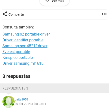
Ver más
que trato de hacer todo lo que puedo contando con
información que recabo de internet.
Eternamente agradecida
Compartir
Consulta también:
Samsung s2 portable driver
Driver identifier portable
Samsung scx-4521f driver
Everest portable
Kmspico portable
Driver samsung ml1610
3 respuestas
RESPUESTA 1 / 3
gaita1959
30 abr 2014 a las 23:11