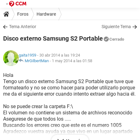
Foros
Hardware
Tema Anterior
Siguiente Tema
Disco externo Samsung S2 Portable
Cerrado
gaita1959
- 30 abr 2014 a las 19:24
MrGilbertMan
-
1 may 2014 a las 01:58
Hola
Tengo un disco externo Samsung S2 Portable que tuve que
formatearlo y no se como hacer para poder utilizarlo porque
me da el siguiente error cuando intento extraer algo hacia él.
No se puede crear la carpeta F:\
El volumen no contiene un sistema de archivos reconocido
Asegurese de que todos los .....
Buscando los errores creo que este es el numero 1005
Agradezco vuestra ayuda ya que vivo en un lugar apartado
de técnicos además de los 55 años que me acompañan y