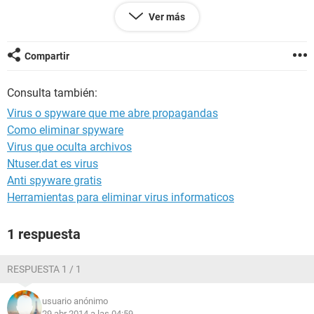
ya tengo el AdBlock, ya bajé antivirusy el malwarebytes,
Ver más
nada de esto lo soluciona.
No puedo volver a instalar el Google Chrome porque no lo
tengo en panel.
Compartir
La compu es una notebook con Windows 8.
Muchas gracias a quién me ayude, la verdad ya se me
Consulta también:
acabaron las ideas.
Virus o spyware que me abre propagandas
Como eliminar spyware
Virus que oculta archivos
Ntuser.dat es virus
Anti spyware gratis
Herramientas para eliminar virus informaticos
1 respuesta
RESPUESTA 1 / 1
usuario anónimo
29 abr 2014 a las 04:59