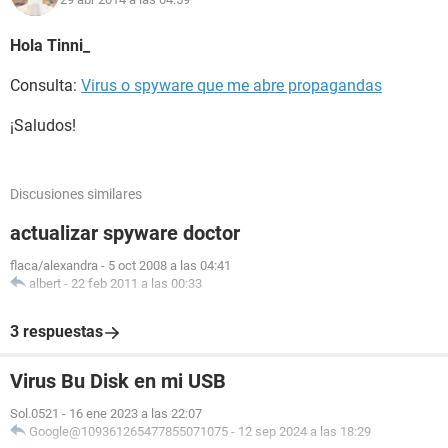
Hola Tinni_
Consulta:
Virus o spyware que me abre propagandas
¡Saludos!
Discusiones similares
actualizar spyware doctor
flaca/alexandra
-
5 oct 2008 a las 04:41
albert
-
22 feb 2011 a las 00:33
3 respuestas
Virus Bu Disk en mi USB
Sol.0521
-
16 ene 2023 a las 22:07
Google@109361265477855071075
-
12 sep 2024 a las 18:29