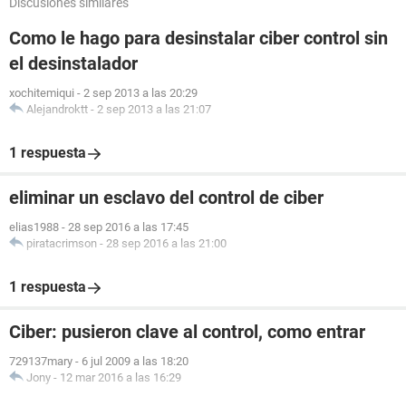
Discusiones similares
Como le hago para desinstalar ciber control sin
el desinstalador
xochitemiqui
-
2 sep 2013 a las 20:29
Alejandroktt
-
2 sep 2013 a las 21:07
1 respuesta
eliminar un esclavo del control de ciber
elias1988
-
28 sep 2016 a las 17:45
piratacrimson
-
28 sep 2016 a las 21:00
1 respuesta
Ciber: pusieron clave al control, como entrar
729137mary
-
6 jul 2009 a las 18:20
Jony
-
12 mar 2016 a las 16:29