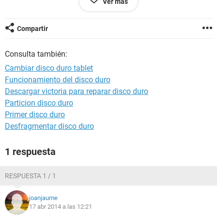
Ver más
duro esta muriendo...por eso quiero preguntaros si alguien
conoce alguna solución y en caso que deba cambiar el disco
duro, como debo reinstalar el sistema operativo tras
Compartir
cambiarlo,he hecho la copia de seguridad que me sugiere la
ventana,esta ahí el sistema operativo? Gracias
Consulta también:
Cambiar disco duro tablet
Funcionamiento del disco duro
Descargar victoria para reparar disco duro
Particion disco duro
Primer disco duro
Desfragmentar disco duro
1 respuesta
RESPUESTA 1 / 1
joanjaume
17 abr 2014 a las 12:21