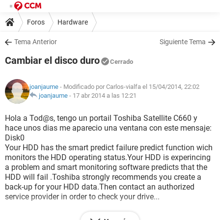
Foros
Hardware
Tema Anterior
Siguiente Tema
Cambiar el disco duro
Cerrado
joanjaume
- Modificado por Carlos-vialfa el 15/04/2014, 22:02
joanjaume
-
17 abr 2014 a las 12:21
Hola a Tod@s, tengo un portail Toshiba Satellite C660 y
hace unos dias me aparecio una ventana con este mensaje:
Disk0
Your HDD has the smart predict failure predict function wich
monitors the HDD operating status.Your HDD is experincing
a problem and smart monitoring software predicts that the
HDD will fail .Toshiba strongly recommends you create a
back-up for your HDD data.Then contact an authorized
service provider in order to check your drive...
He estado buscando por internet y parece ser que mi disco