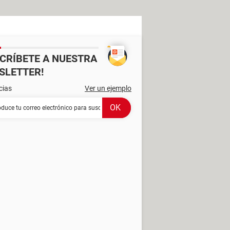
SCRÍBETE A NUESTRA
SLETTER!
cias
Ver un ejemplo