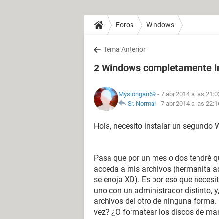
Foros
Windows
Tema Anterior
2 Windows completamente i
Mystongan69
- 7 abr 2014 a las 21:0
Sr. Normal
-
7 abr 2014 a las 22:1
Hola, necesito instalar un segundo 
Pasa que por un mes o dos tendré qu
acceda a mis archivos (hermanita ad
se enoja XD). Es por eso que nece
uno con un administrador distinto, y
archivos del otro de ninguna forma.
vez? ¿O formatear los discos de ma