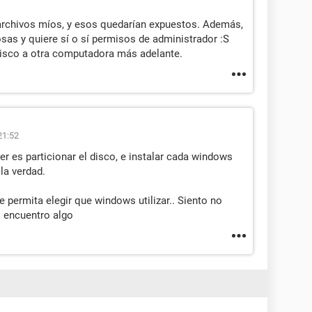
archivos míos, y esos quedarían expuestos. Además,
as y quiere sí o sí permisos de administrador :S
disco a otra computadora más adelante.
21:52
r es particionar el disco, e instalar cada windows
la verdad.
te permita elegir que windows utilizar.. Siento no
i encuentro algo