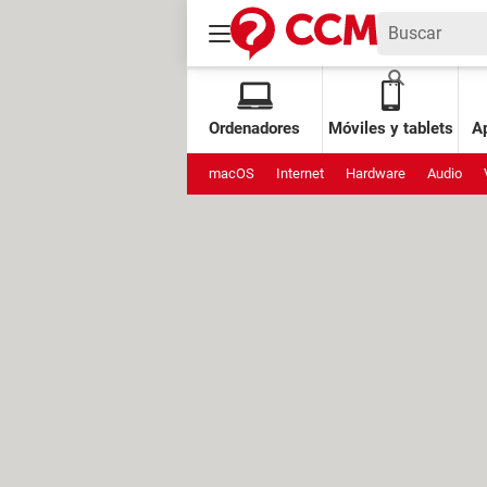
Ordenadores
Móviles y tablets
Ap
macOS
Internet
Hardware
Audio