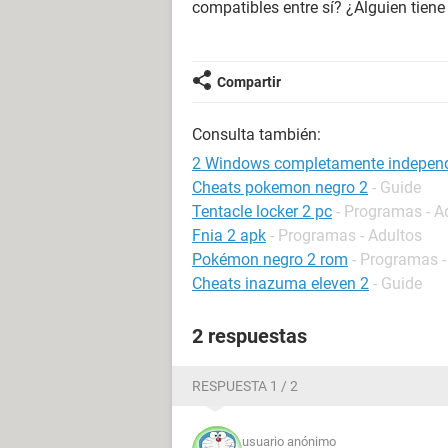
compatibles entre sí? ¿Alguien tien
Compartir
Consulta también:
2 Windows completamente independ
Cheats pokemon negro 2
- Guide
Tentacle locker 2 pc
- Programas - A
Fnia 2 apk
- Programas - Adultos
Pokémon negro 2 rom
- Programas -
Cheats inazuma eleven 2
- Guide
2 respuestas
RESPUESTA 1 / 2
usuario anónimo