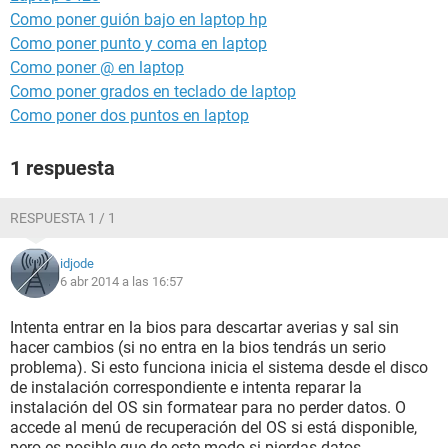
Como poner guión bajo en laptop hp
Como poner punto y coma en laptop
Como poner @ en laptop
Como poner grados en teclado de laptop
Como poner dos puntos en laptop
1 respuesta
RESPUESTA 1 / 1
idjode
6 abr 2014 a las 16:57
Intenta entrar en la bios para descartar averias y sal sin
hacer cambios (si no entra en la bios tendrás un serio
problema). Si esto funciona inicia el sistema desde el disco
de instalación correspondiente e intenta reparar la
instalación del OS sin formatear para no perder datos. O
accede al menú de recuperación del OS si está disponible,
pero es posible que de este modo si pierdas datos.