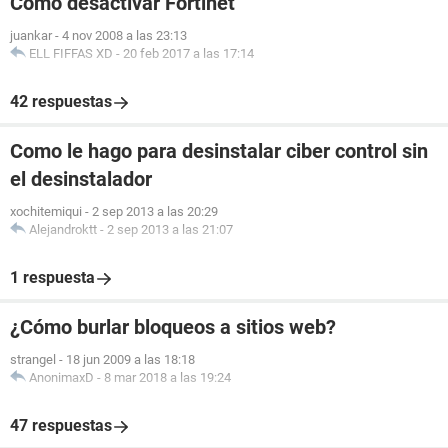
Cómo desactivar Fortinet
juankar
-
4 nov 2008 a las 23:13
ELL FIFFAS XD
-
20 feb 2017 a las 17:14
42 respuestas
Como le hago para desinstalar ciber control sin
el desinstalador
xochitemiqui
-
2 sep 2013 a las 20:29
Alejandroktt
-
2 sep 2013 a las 21:07
1 respuesta
¿Cómo burlar bloqueos a sitios web?
strangel
-
18 jun 2009 a las 18:18
AnonimaxD
-
8 mar 2018 a las 19:24
47 respuestas