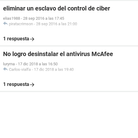
eliminar un esclavo del control de ciber
elias1988
-
28 sep 2016 a las 17:45
piratacrimson
-
28 sep 2016 a las 21:00
1 respuesta
No logro desinstalar el antivirus McAfee
luryma
-
17 dic 2018 a las 16:50
Carlos-vialfa
-
17 dic 2018 a las 19:40
1 respuesta