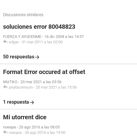
Discusiones similares
soluciones error 80048823
FUERZA Y AYUDENME
-
16 dic 2008 a las 14:57
edgar
-
31 mar 2011 a las 02:00
50 respuestas
Format Error occured at offset
MizTikO
-
20 mar 2021 a las 03:56
piratacrimson
-
20 mar 2021 a las 15:56
1 respuesta
Mi utorrent dice
noeapa
-
26 ago 2016 a las 08:05
noeapa
-
26 ago 2016 a las 19:00