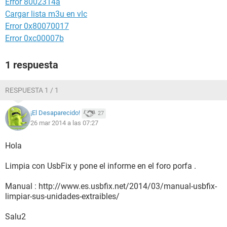
Error 8002314a
Cargar lista m3u en vlc
Error 0x80070017
Error 0xc00007b
1 respuesta
RESPUESTA 1 / 1
¡El Desaparecido!
27
26 mar 2014 a las 07:27
Hola
Limpia con UsbFix y pone el informe en el foro porfa .
Manual : http://www.es.usbfix.net/2014/03/manual-usbfix-
limpiar-sus-unidades-extraibles/
Salu2