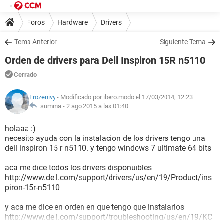
Foros
Hardware
Drivers
Tema Anterior
Siguiente Tema
Orden de drivers para Dell Inspiron 15R n5110
Cerrado
Frozenivy
- Modificado por ibero.modo el 17/03/2014, 12:23
summa -
2 ago 2015 a las 01:40
holaaa :)
necesito ayuda con la instalacion de los drivers tengo una
dell inspiron 15 r n5110. y tengo windows 7 ultimate 64 bits
aca me dice todos los drivers disponuibles
http://www.dell.com/support/drivers/us/en/19/Product/ins
piron-15r-n5110
y aca me dice en orden en que tengo que instalarlos
http://www.dell.com/support/troubleshooting/us/en/19/KC