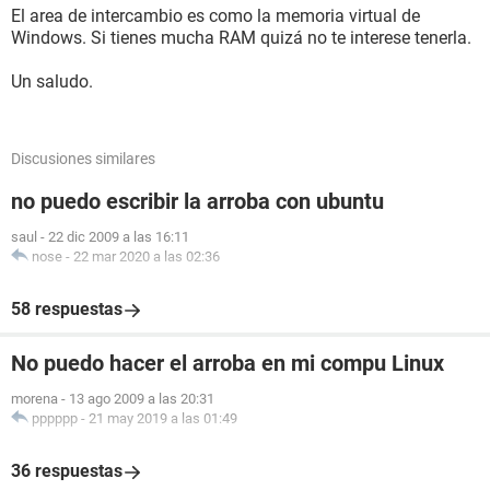
El area de intercambio es como la memoria virtual de
Windows. Si tienes mucha RAM quizá no te interese tenerla.
Un saludo.
Discusiones similares
no puedo escribir la arroba con ubuntu
saul
-
22 dic 2009 a las 16:11
nose
-
22 mar 2020 a las 02:36
58 respuestas
No puedo hacer el arroba en mi compu Linux
morena
-
13 ago 2009 a las 20:31
pppppp
-
21 may 2019 a las 01:49
36 respuestas