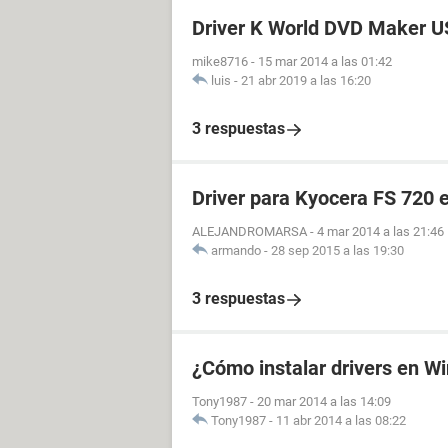
Driver K World DVD Maker 
mike8716
-
15 mar 2014 a las 01:42
luis
-
21 abr 2019 a las 16:20
3 respuestas
Driver para Kyocera FS 720
ALEJANDROMARSA
-
4 mar 2014 a las 21:46
armando
-
28 sep 2015 a las 19:30
3 respuestas
¿Cómo instalar drivers en 
Tony1987
-
20 mar 2014 a las 14:09
Tony1987
-
11 abr 2014 a las 08:22