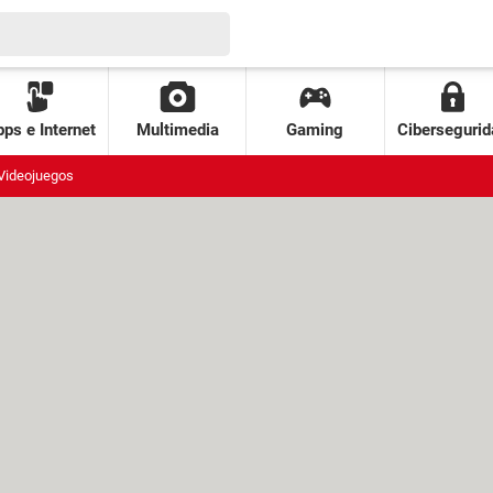
ps e Internet
Multimedia
Gaming
Cibersegurid
Videojuegos