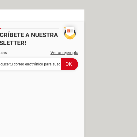
SCRÍBETE A NUESTRA
SLETTER!
cias
Ver un ejemplo