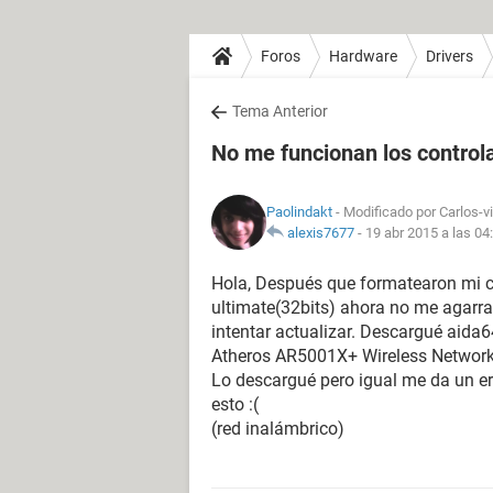
Foros
Hardware
Drivers
Tema Anterior
No me funcionan los control
Paolindakt
- Modificado por Carlos-v
alexis7677
-
19 abr 2015 a las 04
Hola, Después que formatearon mi 
ultimate(32bits) ahora no me agarra 
intentar actualizar. Descargué aida6
Atheros AR5001X+ Wireless Network
Lo descargué pero igual me da un e
esto :(
(red inalámbrico)