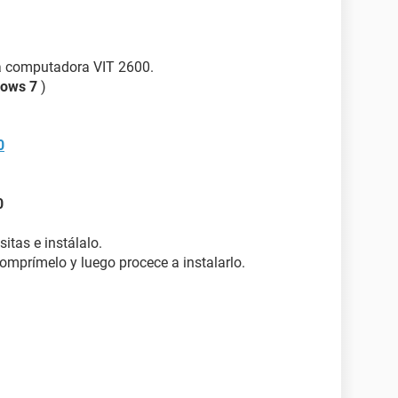
la computadora VIT 2600.
dows 7
)
0
0
sitas e instálalo.
omprímelo y luego procece a instalarlo.