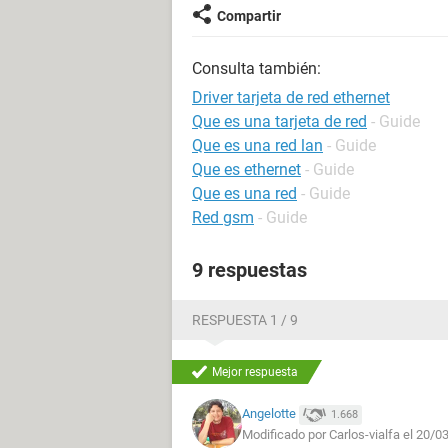
Compartir
Consulta también:
Driver tarjeta de red ethernet
Que es una tarjeta de red
- Guide
Que es una red lan
- Guide
Que es ethernet
- Guide
Que es una red
- Guide
Red gsm
- Guide
9 respuestas
RESPUESTA 1 / 9
Mejor respuesta
Angelotte
1.668
Modificado por Carlos-vialfa el 20/0