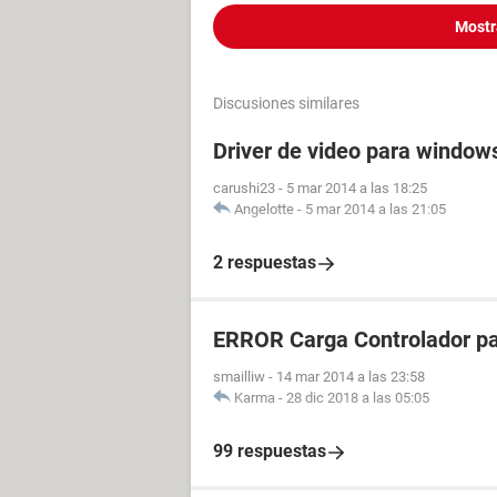
Mostr
Discusiones similares
Driver de video para window
carushi23
-
5 mar 2014 a las 18:25
Angelotte
-
5 mar 2014 a las 21:05
2 respuestas
ERROR Carga Controlador pa
smailliw
-
14 mar 2014 a las 23:58
Karma
-
28 dic 2018 a las 05:05
99 respuestas