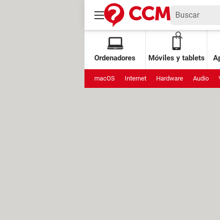
Ordenadores
Móviles y tablets
Ap
macOS
Internet
Hardware
Audio