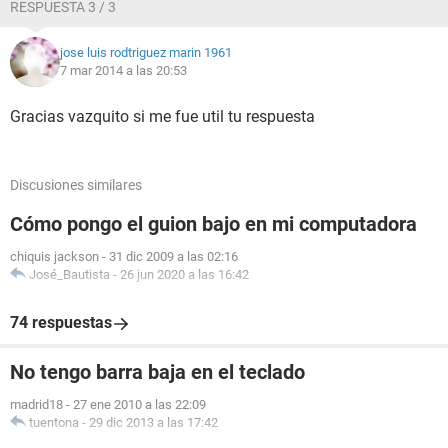
RESPUESTA 3 / 3
jose luis rodtriguez marin 1961
7 mar 2014 a las 20:53
Gracias vazquito si me fue util tu respuesta
Discusiones similares
Cómo pongo el guion bajo en mi computadora
chiquis jackson
-
31 dic 2009 a las 02:16
José_Bautista
-
26 jun 2020 a las 16:42
74 respuestas
No tengo barra baja en el teclado
madrid18
-
27 ene 2010 a las 22:09
tuentona
-
29 dic 2013 a las 17:42