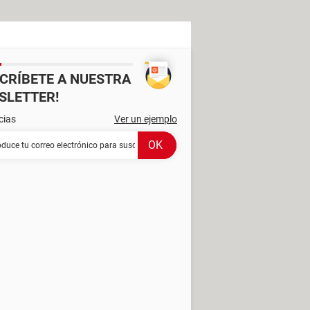
SCRÍBETE A NUESTRA
SLETTER!
cias
Ver un ejemplo