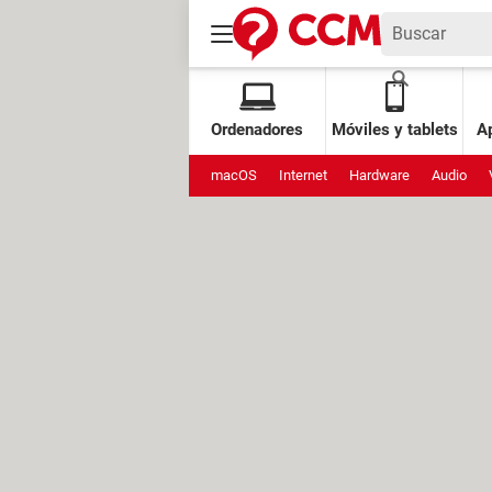
Ordenadores
Móviles y tablets
Ap
macOS
Internet
Hardware
Audio