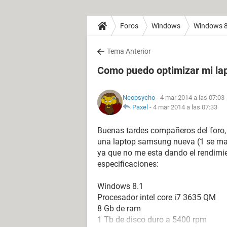
Foros
Windows
Windows 
Tema Anterior
Como puedo optimizar mi la
Neopsycho
- 4 mar 2014 a las 07:03
Paxel
-
4 mar 2014 a las 07:33
Buenas tardes compañeros del foro,
una laptop samsung nueva (1 se man
ya que no me esta dando el rendimie
especificaciones:
Windows 8.1
Procesador intel core i7 3635 QM
8 Gb de ram
1 Tb de disco duro a 5400 rpm