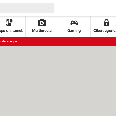
ps e Internet
Multimedia
Gaming
Cibersegurid
Videojuegos