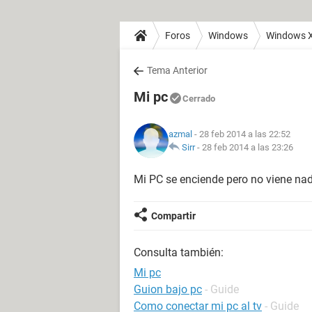
Foros
Windows
Windows 
Tema Anterior
Mi pc
Cerrado
azmal
- 28 feb 2014 a las 22:52
Sirr
-
28 feb 2014 a las 23:26
Mi PC se enciende pero no viene nada
Compartir
Consulta también:
Mi pc
Guion bajo pc
- Guide
Como conectar mi pc al tv
- Guide