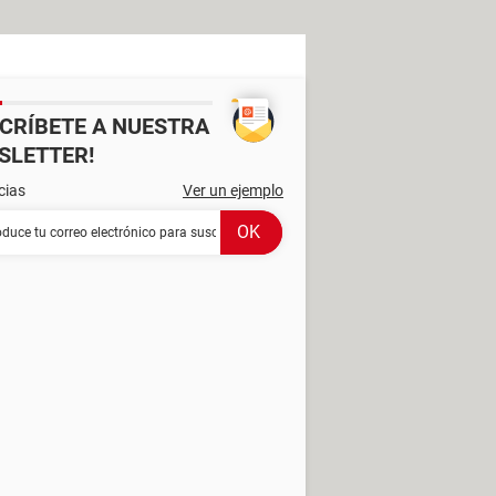
SCRÍBETE A NUESTRA
SLETTER!
cias
Ver un ejemplo