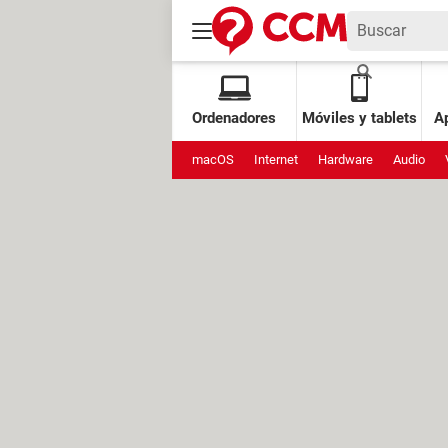
Ordenadores
Móviles y tablets
Ap
macOS
Internet
Hardware
Audio