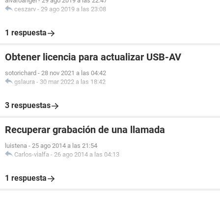
alvaroangel
-
29 ago 2019 a las 22:47
ceszarv
-
29 ago 2019 a las 23:08
1 respuesta
Obtener licencia para actualizar USB-AV
sotorichard
-
28 nov 2021 a las 04:42
gslaura
-
30 mar 2022 a las 18:42
3 respuestas
Recuperar grabación de una llamada
luistena
-
25 ago 2014 a las 21:54
Carlos-vialfa
-
26 ago 2014 a las 04:13
1 respuesta