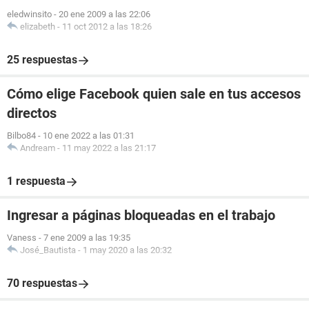
eledwinsito
-
20 ene 2009 a las 22:06
elizabeth
-
11 oct 2012 a las 18:26
25 respuestas
Cómo elige Facebook quien sale en tus accesos
directos
Bilbo84
-
10 ene 2022 a las 01:31
Andream
-
11 may 2022 a las 21:17
1 respuesta
Ingresar a páginas bloqueadas en el trabajo
Vaness
-
7 ene 2009 a las 19:35
José_Bautista
-
1 may 2020 a las 20:32
70 respuestas