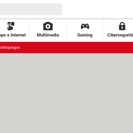
ps e Internet
Multimedia
Gaming
Cibersegurid
Videojuegos