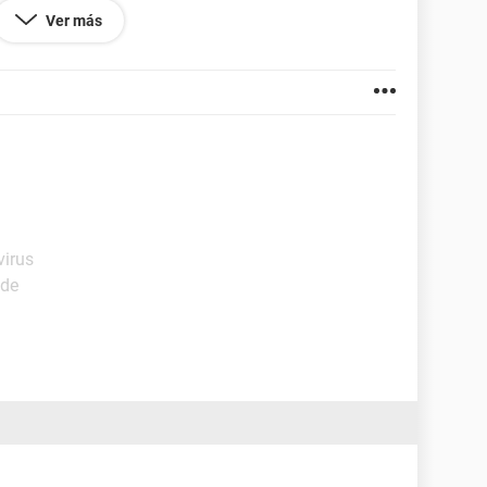
ndows original, como en mi caso....
Ver más
dos?
pido, he sacado muchos programas al inicio,
de lo normal.
virus
ide