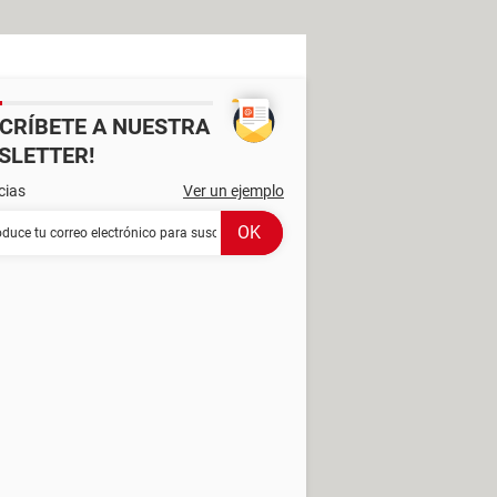
SCRÍBETE A NUESTRA
SLETTER!
cias
Ver un ejemplo