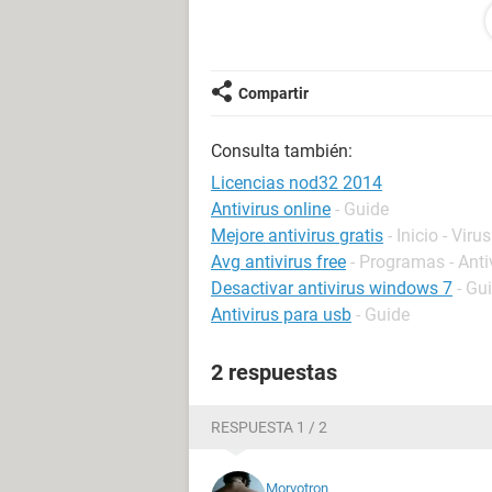
gratuito para aquellos que tienen wi
¿tienen idea cuál es el mejor de los 
Necesito que el Windows levante rá
pero...lo noto un poquito más lento 
Compartir
Consulta también:
Licencias nod32 2014
Antivirus online
- Guide
Mejore antivirus gratis
- Inicio - Virus
Avg antivirus free
- Programas - Anti
Desactivar antivirus windows 7
- Gu
Antivirus para usb
- Guide
2 respuestas
RESPUESTA 1 / 2
Morvotron