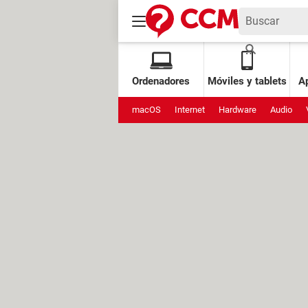
Ordenadores
Móviles y tablets
Ap
macOS
Internet
Hardware
Audio