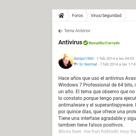
Foros
Virus/Seguridad
Tema Anterior
Antivirus
Resuelto
/Cerrado
danipo1960
- 1 feb 2014 a las 04:53
Sr. Normal
-
7 feb 2014 a las 17:4
Hace años que uso el antivirus Avas
Windows 7 Professional de 64 bits, i
un año. El tema que observo que no 
lo constato porque tengo para ejec
antimalware y el superantispyware. I
por quince días, que ofrece una prote
Tiene una interfase agradable y sigu
tambien tiene falsos positivos.
Ahora bien: me han hablado muy bien