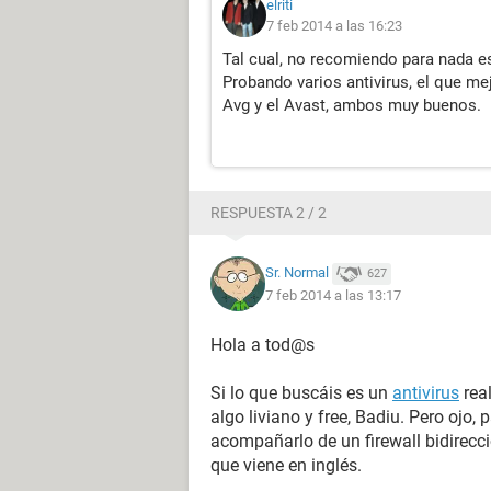
elriti
7 feb 2014 a las 16:23
Tal cual, no recomiendo para nada e
Probando varios antivirus, el que mej
Avg y el Avast, ambos muy buenos.
RESPUESTA 2 / 2
Sr. Normal
627
7 feb 2014 a las 13:17
Hola a tod@s
Si lo que buscáis es un
antivirus
real
algo liviano y free, Badiu. Pero ojo,
acompañarlo de un firewall bidireccio
que viene en inglés.