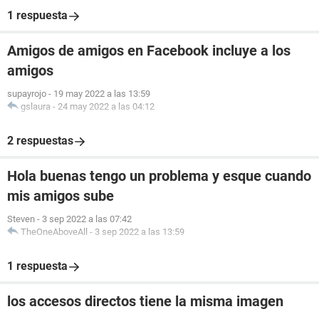
1 respuesta
Amigos de amigos en Facebook incluye a los
amigos
supayrojo
-
19 may 2022 a las 13:59
gslaura
-
24 may 2022 a las 04:12
2 respuestas
Hola buenas tengo un problema y esque cuando
mis amigos sube
Steven
-
3 sep 2022 a las 07:42
TheOneAboveAll
-
3 sep 2022 a las 13:59
1 respuesta
los accesos directos tiene la misma imagen