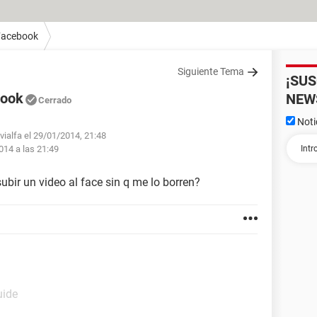
Facebook
Siguiente Tema
¡SU
book
NEW
Cerrado
Noti
vialfa el 29/01/2014, 21:48
014 a las 21:49
bir un video al face sin q me lo borren?
uide