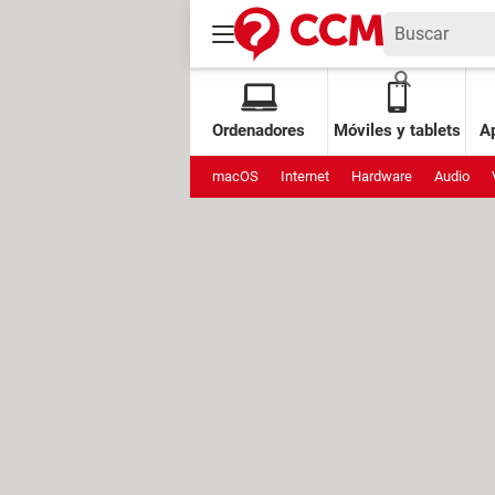
Ordenadores
Móviles y tablets
Ap
macOS
Internet
Hardware
Audio