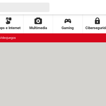
ps e Internet
Multimedia
Gaming
Cibersegurid
Videojuegos