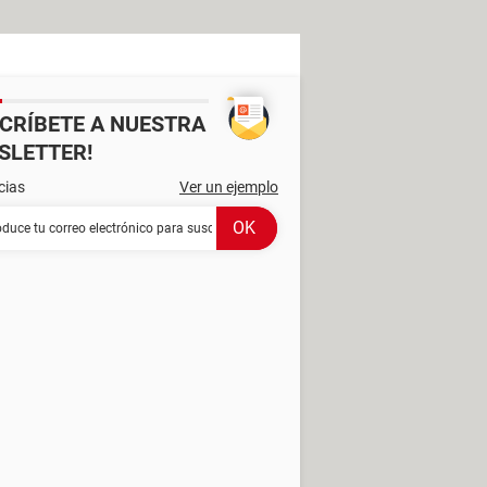
SCRÍBETE A NUESTRA
SLETTER!
cias
Ver un ejemplo