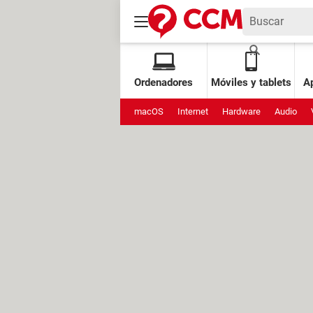
Ordenadores
Móviles y tablets
Ap
macOS
Internet
Hardware
Audio