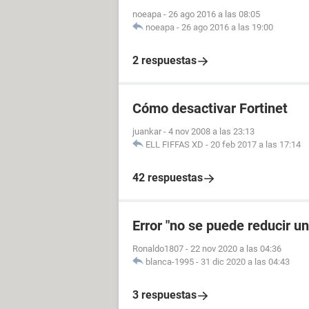
noeapa
-
26 ago 2016 a las 08:05
noeapa
-
26 ago 2016 a las 19:00
2 respuestas
Cómo desactivar Fortinet
juankar
-
4 nov 2008 a las 23:13
ELL FIFFAS XD
-
20 feb 2017 a las 17:14
42 respuestas
Error "no se puede reducir u
Ronaldo1807
-
22 nov 2020 a las 04:36
blanca-1995
-
31 dic 2020 a las 04:43
3 respuestas