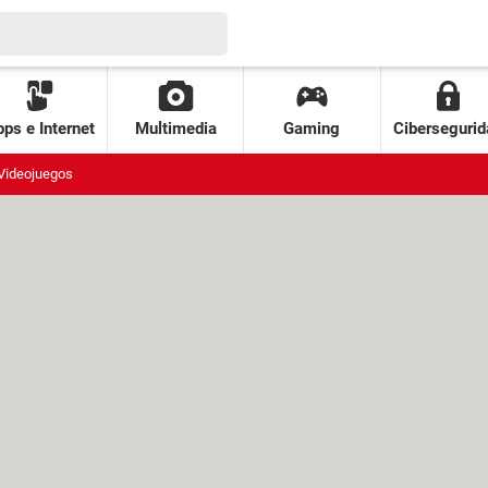
ps e Internet
Multimedia
Gaming
Cibersegurid
Videojuegos