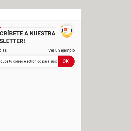
SCRÍBETE A NUESTRA
SLETTER!
cias
Ver un ejemplo