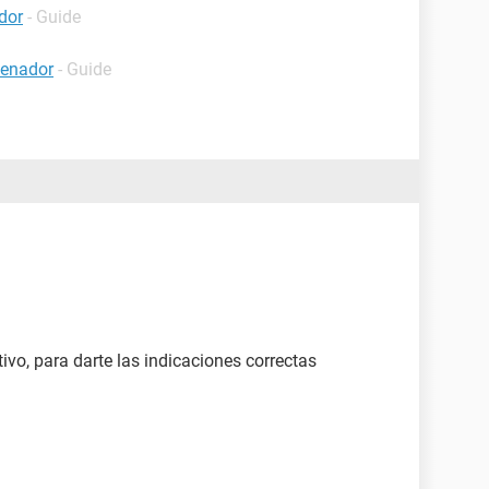
dor
- Guide
denador
- Guide
o, para darte las indicaciones correctas