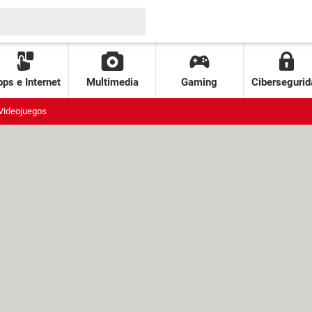
ps e Internet
Multimedia
Gaming
Cibersegurid
Videojuegos