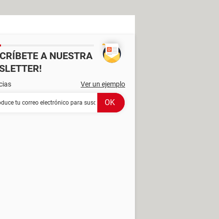
SCRÍBETE A NUESTRA
SLETTER!
cias
Ver un ejemplo