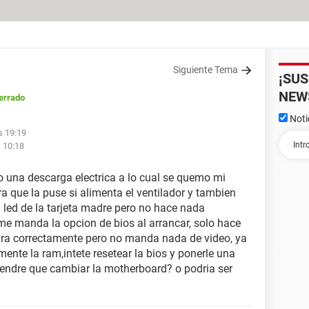
Siguiente Tema
¡SU
NEW
errado
Noti
s 19:19
s 10:18
o una descarga electrica a lo cual se quemo mi
a que la puse si alimenta el ventilador y tambien
 led de la tarjeta madre pero no hace nada
 me manda la opcion de bios al arrancar, solo hace
ara correctamente pero no manda nada de video, ya
nte la ram,intete resetear la bios y ponerle una
Tendre que cambiar la motherboard? o podria ser