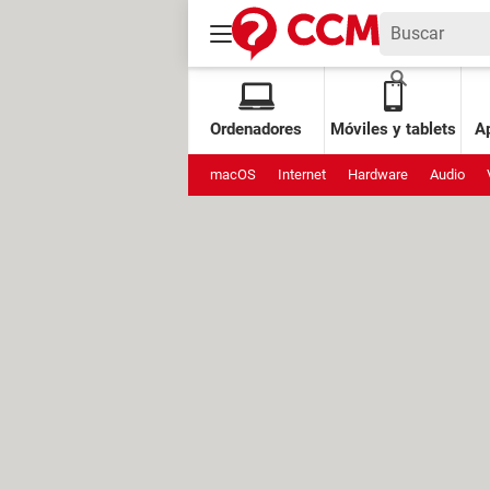
Ordenadores
Móviles y tablets
Ap
macOS
Internet
Hardware
Audio