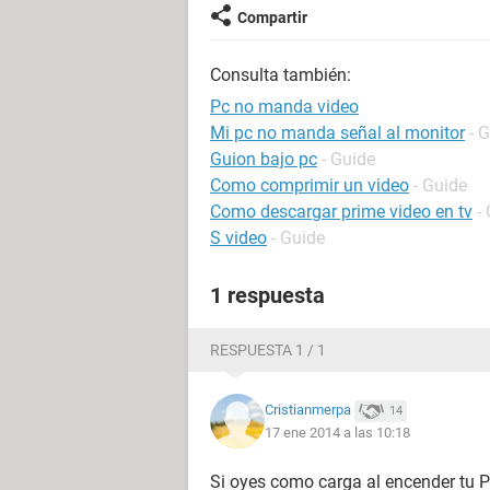
Compartir
Consulta también:
Pc no manda video
Mi pc no manda señal al monitor
- 
Guion bajo pc
- Guide
Como comprimir un video
- Guide
Como descargar prime video en tv
-
S video
- Guide
1 respuesta
RESPUESTA 1 / 1
Cristianmerpa
14
17 ene 2014 a las 10:18
Si oyes como carga al encender tu PC