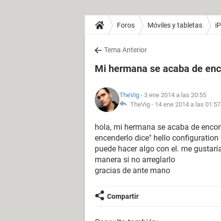
Foros
Móviles y tabletas
i
Tema Anterior
Mi hermana se acaba de enc
TheVig
- 3 ene 2014 a las 20:55
TheVig -
14 ene 2014 a las 01:57
hola, mi hermana se acaba de encont
encenderlo dice" hello configuration 
puede hacer algo con el. me gustaría
manera si no arreglarlo
gracias de ante mano
Compartir