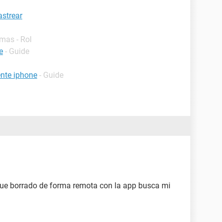
strear
mas - Rol
e
- Guide
nte iphone
- Guide
 fue borrado de forma remota con la app busca mi