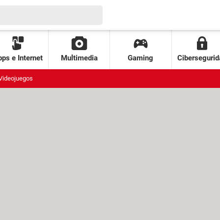
ps e Internet
Multimedia
Gaming
Cibersegurid
Videojuegos