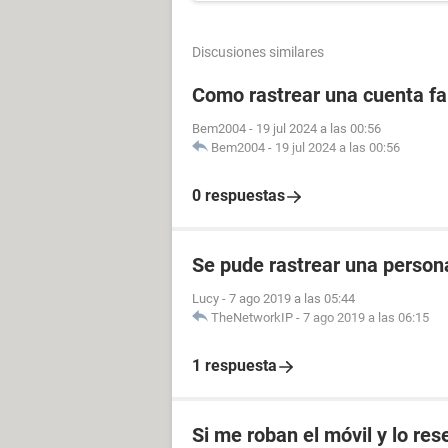
Discusiones similares
Como rastrear una cuenta fal
Bem2004
-
19 jul 2024 a las 00:56
Bem2004
-
19 jul 2024 a las 00:56
0 respuestas
Se pude rastrear una perso
Lucy
-
7 ago 2019 a las 05:44
TheNetworkIP
-
7 ago 2019 a las 06:15
1 respuesta
Si me roban el móvil y lo res