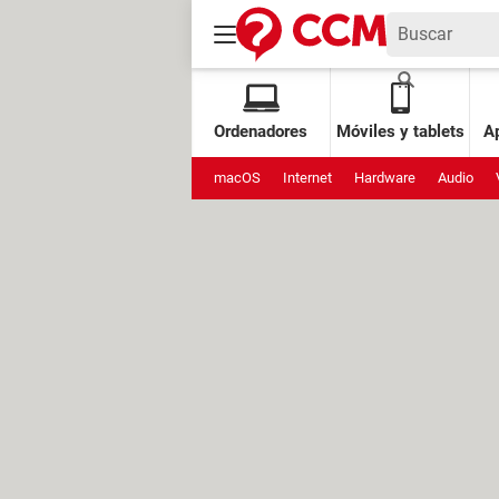
Ordenadores
Móviles y tablets
Ap
macOS
Internet
Hardware
Audio