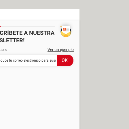
SCRÍBETE A NUESTRA
SLETTER!
cias
Ver un ejemplo