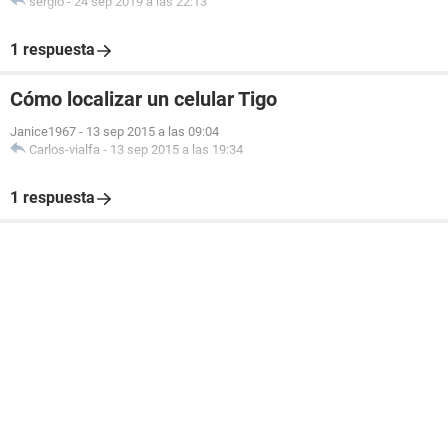
sergio
-
24 sep 2019 a las 22:13
1 respuesta
Cómo localizar un celular Tigo
Janice1967
-
13 sep 2015 a las 09:04
Carlos-vialfa
-
13 sep 2015 a las 19:34
1 respuesta