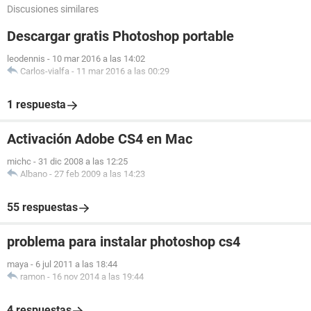
Discusiones similares
Descargar gratis Photoshop portable
leodennis
-
10 mar 2016 a las 14:02
Carlos-vialfa
-
11 mar 2016 a las 00:29
1 respuesta
Activación Adobe CS4 en Mac
michc
-
31 dic 2008 a las 12:25
Albano
-
27 feb 2009 a las 14:23
55 respuestas
problema para instalar photoshop cs4
maya
-
6 jul 2011 a las 18:44
ramon
-
16 nov 2014 a las 19:44
4 respuestas