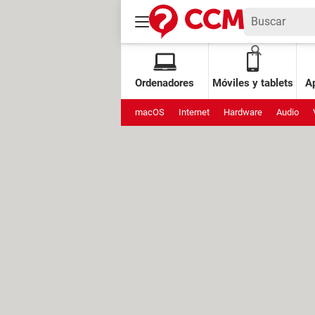
Ordenadores
Móviles y tablets
Ap
macOS
Internet
Hardware
Audio