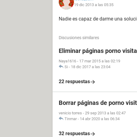
19 dic 2013 a las 05:35
Nadie es capaz de darme una soluci
Discusiones similares
Eliminar páginas porno visit
Naya1616
-
17 mar 2015 a las 02:19
Si
-
18 dic 2017 a las 23:04
22 respuestas
Borrar páginas de porno visi
venicio torres
-
29 sep 2013 a las 02:47
Tinmar
-
14 abr 2020 a las 06:34
32 respuestas