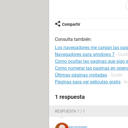
Sospechando que este problema pudi
semejante, pasé el programa CCleane
problemas encontrados y de nuevo n
navegadores, incluso probando mod
Compartir
configuración diferente etc, y nada.
actualización de windows que interf
Consulta también:
junto con un pantallazo azul pero n
ahí el problema.
Los navegadores me cargan las pag
Navegadores para windows 7
- Guid
Como circunstancia extra, comentar 
Como ocultar las paginas que sigo 
torrent una cantidad considerable d
Como numerar las paginas en openo
iba todo correcto, y no se si influir
Últimas páginas visitadas
- Guide
supuesto desconectado y sin ningún
Páginas para ver películas gratis
- I
No se que más puedo probar, gracia
1 respuesta
RESPUESTA 1 / 1
tecnozoom