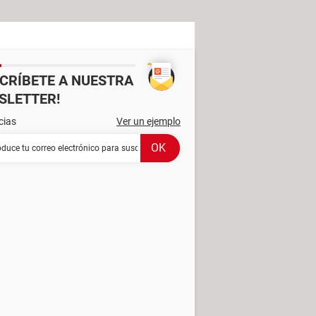
SCRÍBETE A NUESTRA
SLETTER!
cias
Ver un ejemplo