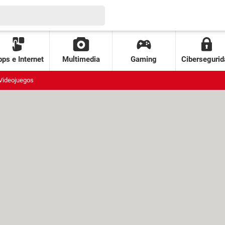
ps e Internet
Multimedia
Gaming
Cibersegurid
Videojuegos