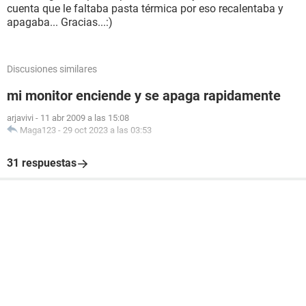
cuenta que le faltaba pasta térmica por eso recalentaba y
apagaba... Gracias...:)
Discusiones similares
mi monitor enciende y se apaga rapidamente
arjavivi
-
11 abr 2009 a las 15:08
Maga123
-
29 oct 2023 a las 03:53
31 respuestas