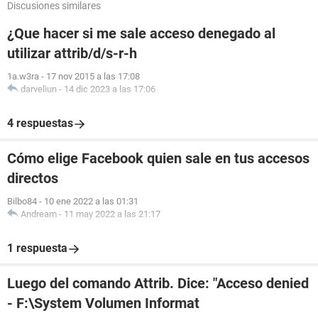
Discusiones similares
¿Que hacer si me sale acceso denegado al
utilizar attrib/d/s-r-h
1a.w3ra
-
17 nov 2015 a las 17:08
darveliun
-
14 dic 2023 a las 17:06
4 respuestas
Cómo elige Facebook quien sale en tus accesos
directos
Bilbo84
-
10 ene 2022 a las 01:31
Andream
-
11 may 2022 a las 21:17
1 respuesta
Luego del comando Attrib. Dice: "Acceso denied
- F:\System Volumen Informat