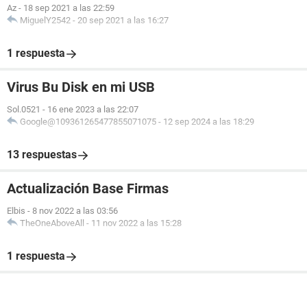
Az
-
18 sep 2021 a las 22:59
MiguelY2542
-
20 sep 2021 a las 16:27
1 respuesta
Virus Bu Disk en mi USB
Sol.0521
-
16 ene 2023 a las 22:07
Google@109361265477855071075
-
12 sep 2024 a las 18:29
13 respuestas
Actualización Base Firmas
Elbis
-
8 nov 2022 a las 03:56
TheOneAboveAll
-
11 nov 2022 a las 15:28
1 respuesta