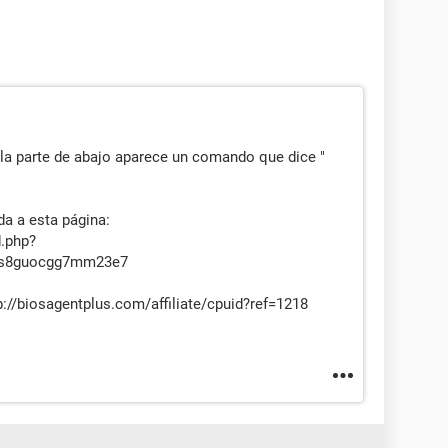
 la parte de abajo aparece un comando que dice "
a a esta página:
d.php?
ss8guocgg7mm23e7
p://biosagentplus.com/affiliate/cpuid?ref=1218