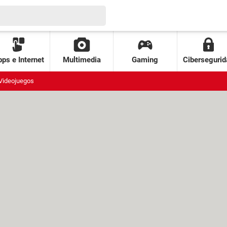
ps e Internet
Multimedia
Gaming
Cibersegurid
Videojuegos