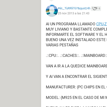
#èL_TùRRììTó?&quot;Hh
6
25 nov 2013 a las 21:43
AI UN PROGRAMA LLAMADO
CPU-Z
MUY LIVIANO Y BASTANTE COMPLE
INFORMARTE EL SOFTWARE Y EL H
BUENO UNA VEZ INSTALADO ESTE
VARIAS PESTAÑAS
.::CPU::. .::CACHES::. .::MAINBOARD::
VAN A IR A LA QUEDICE MAINBOAR
Y AI VAN A ENCONTRAR EL SIGIEN
MANUFACTURER: (PC CHIPS EN EL
MODEL: (M925 EN EL CASO DE MI