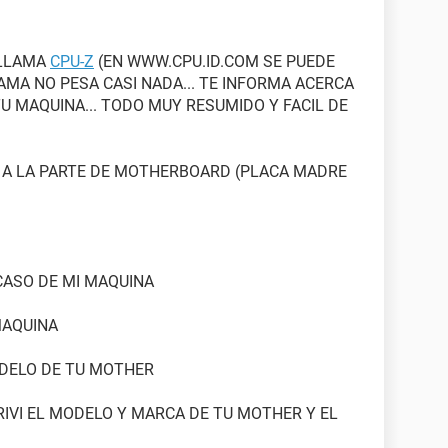
impresora ECP (LPT1)
ELLAMA
CPU-Z
(EN WWW.CPU.ID.COM SE PUEDE
MA NO PESA CASI NADA... TE INFORMA ACERCA
stndar (16 MB)
 MAQUINA... TODO MUY RESUMIDO Y FACIL DE
B] (200016843009)
 A LA PARTE DE MOTHERBOARD (PLACA MADRE
ar PCI IDE de doble canal
 serie ATA NVIDIA nForce
 serie ATA NVIDIA nForce
k Device (931 GB)
m Device
CASO DE MI MAQUINA
H-222AB SCSI CdRom Device
 Desconocido
MAQUINA
ODELO DE TU MOTHER
bre)
IVI EL MODELO Y MARCA DE TU MOTHER Y EL
bre)
bre)