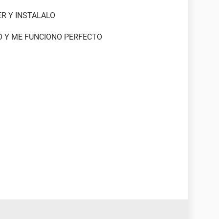
ER Y INSTALALO
IO Y ME FUNCIONO PERFECTO
NVIDIA nForce (192.168.0.4)
Writer
uesto USB