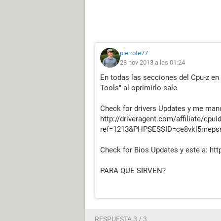
pierrote77
28 nov 2013 a las 01:24
En todas las secciones del Cpu-z en
Tools" al oprimirlo sale
Check for drivers Updates y me mand
http://driveragent.com/affiliate/cpui
ref=1213&PHPSESSID=ce8vkl5mep
Check for Bios Updates y este a: htt
PARA QUE SIRVEN?
RESPUESTA 3 / 3