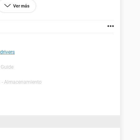
sional Media Center Edition 6.1.7600
Ver más
-------------------------------------------------------------
drivers
sional Media Center Edition
-
- Guide
s - Almacenamiento
ido
do
 comunicaciones (COM1)