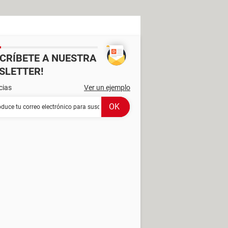
SCRÍBETE A NUESTRA
SLETTER!
cias
Ver un ejemplo