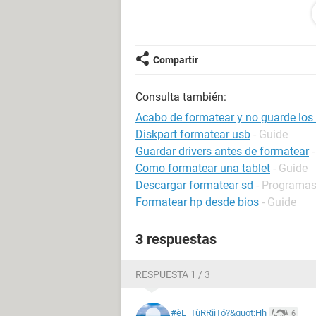
Sistema operativo Windows 7 Profes
Fecha 2013-11-25
Hora 10:34
Compartir
--------[ Resumen ]----------------------------------------
Consulta también:
Ordenador:
Acabo de formatear y no guarde los 
Sistema operativo Windows 7 Profes
Diskpart formatear usb
- Guide
Service Pack del Sistema Operativo 
Guardar drivers antes de formatear
DirectX 4.09.00.0904 (DirectX 9.0c)
Como formatear una tablet
- Guide
Nombre del sistema JUANDI-PC
Descargar formatear sd
- Programa
Nombre de usuario Juandi
Formatear hp desde bios
- Guide
Placa base:
3 respuestas
Tipo de procesador 2x , 3315 MHz
Nombre de la Placa Base Desconoc
Chipset de la Placa Base Desconoci
RESPUESTA 1 / 3
Memoria del Sistema 8192 MB
Tipo de BIOS Desconocido
#èL_TùRRììTó?&quot;Hh
6
Puerto de comunicación Puerto de