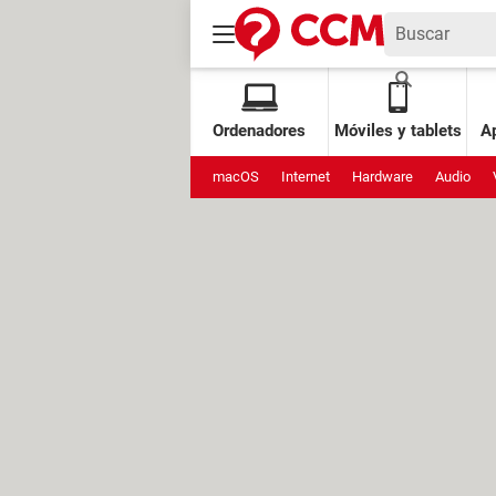
Ordenadores
Móviles y tablets
Ap
macOS
Internet
Hardware
Audio