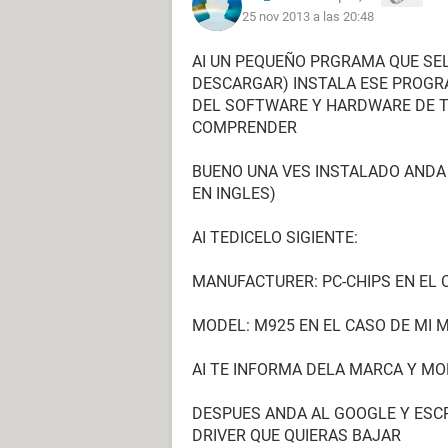
25 nov 2013 a las 20:48
Puerto de comunicación Puerto de 
AI UN PEQUEÑO PRGRAMA QUE S
Monitor:
DESCARGAR) INSTALA ESE PROGRA
Tarjeta gráfica Tarjeta grfica VGA e
DEL SOFTWARE Y HARDWARE DE TU
Monitor Monitor PnP genérico [NoD
COMPRENDER
Almacenamiento:
BUENO UNA VES INSTALADO ANDA
Controlador IDE Controladora estánd
EN INGLES)
Controlador SCSI/RAID Controladora
Controlador SCSI/RAID Controladora
AI TEDICELO SIGIENTE:
Disco duro ST310005 28AS SCSI Dis
Lector óptico DTSOFT Virtual CdRo
MANUFACTURER: PC-CHIPS EN EL 
Lector óptico TSSTcorp CDDVDW S
Estado de los discos duros SMART
MODEL: M925 EN EL CASO DE MI 
Particiones:
AI TE INFORMA DELA MARCA Y M
C: (NTFS) 606619 MB (606558 MB li
E: (NTFS) 99 MB (69 MB libre)
DESPUES ANDA AL GOOGLE Y ESCR
J: (NTFS) 347144 MB (291415 MB li
DRIVER QUE QUIERAS BAJAR
Tamaño total 931.5 GB (877.0 GB li