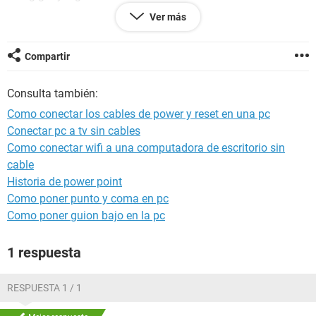
Aca una foto:
Ver más
http://content.hwigroup.net/images/products/large/141682.
jpg
Compartir
Por Favor nesecito ayuda!!!!!!!!!!!!!!!!!!!!!
Consulta también:
desde ya muchas gracias.
Como conectar los cables de power y reset en una pc
Conectar pc a tv sin cables
Como conectar wifi a una computadora de escritorio sin
cable
Historia de power point
Como poner punto y coma en pc
Como poner guion bajo en la pc
1 respuesta
RESPUESTA 1 / 1