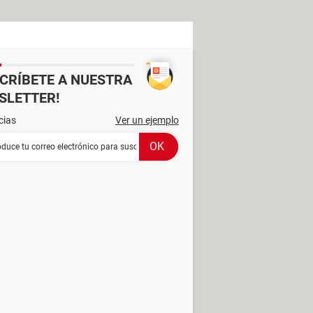
SCRÍBETE A NUESTRA
SLETTER!
cias
Ver un ejemplo