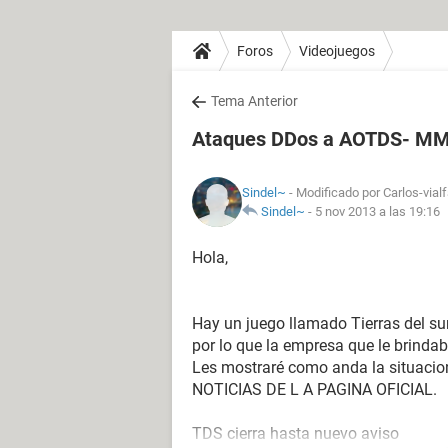
Foros
Videojuegos
Tema Anterior
Ataques DDos a AOTDS- M
Sindel~
- Modificado por Carlos-vial
Sindel~
-
5 nov 2013 a las 19:16
Hola,
Hay un juego llamado Tierras del su
por lo que la empresa que le brindaba
Les mostraré como anda la situacion
NOTICIAS DE L A PAGINA OFICIAL.
TDS cierra hasta nuevo aviso