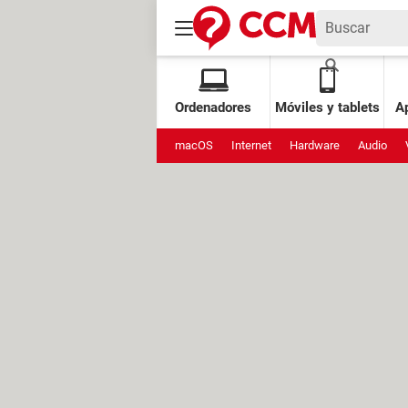
Ordenadores
Móviles y tablets
Ap
macOS
Internet
Hardware
Audio