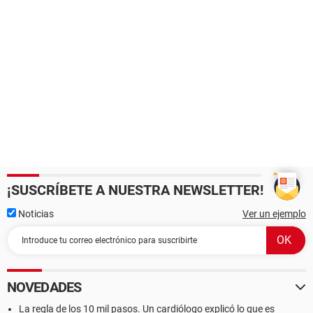
CIUDAD:
DIRECCIÓN:
CÓDIGO POSTAL:
FUNCIÓN:
NÚMERO DE TELÉFONO:
NOMBRE DEL BANCO:
¡SUSCRÍBETE A NUESTRA NEWSLETTER!
................ Debe elegir una forma de retiros .............
Noticias
Ver un ejemplo
Les pedimos que las medidas de seguridad Mantenga su
ganador del título (confidencial) hasta que su paquete se
NOVEDADES
entrega por lo que se siente es apropiado (conveniente).
La regla de los 10 mil pasos. Un cardiólogo explicó lo que es