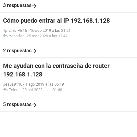
Quiero aconsejarle cuota que se le cobrará el
3 respuestas
establecimiento de esta ley.
Cómo puedo entrar al IP 192.168.1.128
ENVÍANOS ESTA JAULA CON SU RESPUESTA
Tp-Link_AB16
-
16 sep 2019 a las 21:21
Yennifer
-
25 mar 2020 a las 17:42
2 respuestas
NOMBRE:
Me ayudan con la contraseña de router
NOMBRE (S):
192.168.1.128
NACIONALIDAD:
Jesus9110
-
1 ago 2019 a las 05:19
Telcel
-
20 oct 2022 a las 01:40
FECHA DE NACIMIENTO:
5 respuestas
SEXO:
PAÍS:
REGIÓN: