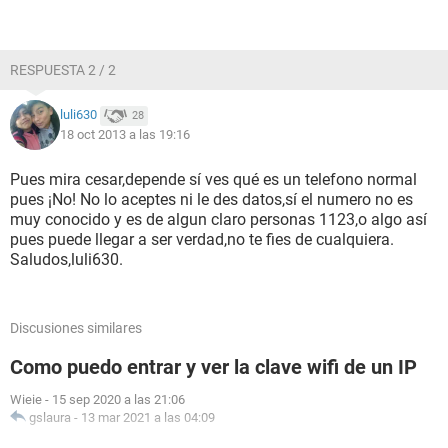
2 Opciones:
RESPUESTA 2 / 2
En el caso contrario o su presencia no ser eficaz, que debe
usted establecer una ley de administrador Propiedad legal
llamado (LEY DE BENEFICIARIO).
luli630
28
18 oct 2013 a las 19:16
Ese documento le representará en términos legales, y
justificar su no asistencia a la entrega de los lotes y
Pues mira cesar,depende sí ves qué es un telefono normal
permitirá el pago su ganancia por el método prefieren ver
pues ¡No! No lo aceptes ni le des datos,sí el numero no es
detalles:
muy conocido y es de algun claro personas 1123,o algo así
pues puede llegar a ser verdad,no te fies de cualquiera.
(1) EL PAGO A TRAVÉS DE BANCO EN BANCO.
Saludos,luli630.
(2) PAGO A TRAVÉS DE CHEQUE CERTIFICADO.
(3) PAGO EN EFECTIVO A TRAVÉS DE WESTERN UNION O
MONEY GRAM.
Discusiones similares
En caso de que su presencia no podrá ser eficaz, Por favor
Como puedo entrar y ver la clave wifi de un IP
envíenos su pasaporte o prueba de identificación para (LEY
DE BENEFICIARIO) documento que le permitirá Disfrute de
Wieie
-
15 sep 2020 a las 21:06
su ganancia.
gslaura
-
13 mar 2021 a las 04:09