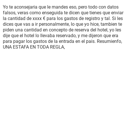
De hecho, usted es la suma de 250.000€ ganador (e).
Yo te aconsejaria que le mandes eso, pero todo con datos
falsos, veras como enseguida te dicen que tienes que enviar
la cantidad de xxxx € para los gastos de registro y tal. Si les
dices que vas a ir personalmente, lo que yo hice, tambien te
Ahora, por favor, lea el procedimiento Administrativas y
piden una cantidad en concepto de reserva del hotel, yo les
legales a fin de tengan toda la información sobre la retirada
dije que el hotel lo llevaba reservado, y me dijeron que era
de su ganancia.
para pagar los gastos de la entrada en el pais. Resumienfo,
UNA ESTAFA EN TODA REGLA,
En el hecho de seguir el procedimiento legal sobre su lote
descuento será en dos opciones:
Opción 1:
Como primer paso, necesita ir al descuento la ganancia
tomando lugar en 03 días aquí en Côte d 'Ivoire para hacerlo
más fácil para el organizador y organizar formas del medio
ambiente remesas de ganancias. Sus billetes d' avión
correrán a su cuenta, y vamos a apoyar sólo (costo de
huéspedes del hotel, viajes, alimentos, etc....) durará hasta
03 días.