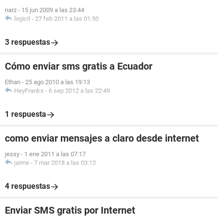
narz
-
15 jun 2009 a las 23:44
logicil
-
27 feb 2011 a las 01:50
3 respuestas
Cómo enviar sms gratis a Ecuador
Ethan
-
25 ago 2010 a las 19:13
HeyFranks
-
6 sep 2012 a las 22:49
1 respuesta
como enviar mensajes a claro desde internet
jessy
-
1 ene 2011 a las 07:17
jaime
-
7 mar 2018 a las 03:12
4 respuestas
Enviar SMS gratis por Internet