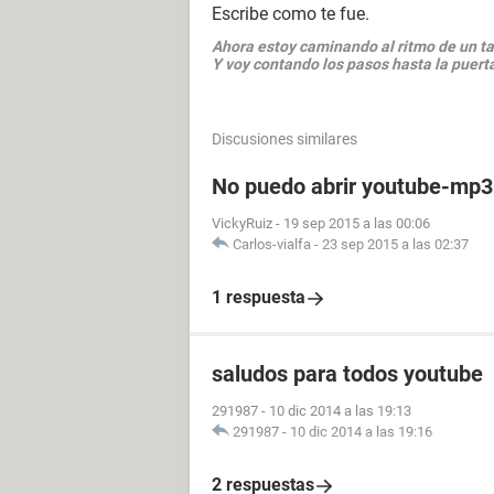
Escribe como te fue.
Ahora estoy caminando al ritmo de un t
Y voy contando los pasos hasta la puert
Discusiones similares
No puedo abrir youtube-mp3
VickyRuiz
-
19 sep 2015 a las 00:06
Carlos-vialfa
-
23 sep 2015 a las 02:37
1 respuesta
saludos para todos youtube
291987
-
10 dic 2014 a las 19:13
291987
-
10 dic 2014 a las 19:16
2 respuestas