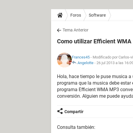
Foros
Software
Tema Anterior
Como utilizar Efficient WMA
Frances45
- Modificado por Carlos-v
Angelotte
-
26 jul 2013 a las 16:0
Hola, hace tiempo le puse musica a 
programa que la musica debe estar 
programa Efficient WMA MP3 converte
conversión. Alguien me puede ayudar
Compartir
Consulta también: