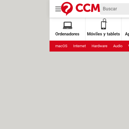
Ordenadores
Móviles y tablets
Ap
macOS
Internet
Hardware
Audio