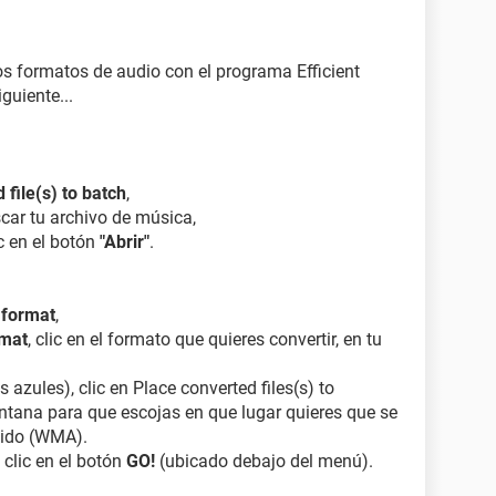
los formatos de audio con el programa Efficient
guiente...
 file(s) to batch
,
scar tu archivo de música,
c en el botón
"Abrir"
.
 format
,
rmat
, clic en el formato que quieres convertir, en tu
s azules), clic en Place converted files(s) to
entana para que escojas en que lugar quieres que se
tido (WMA).
 clic en el botón
GO!
(ubicado debajo del menú).