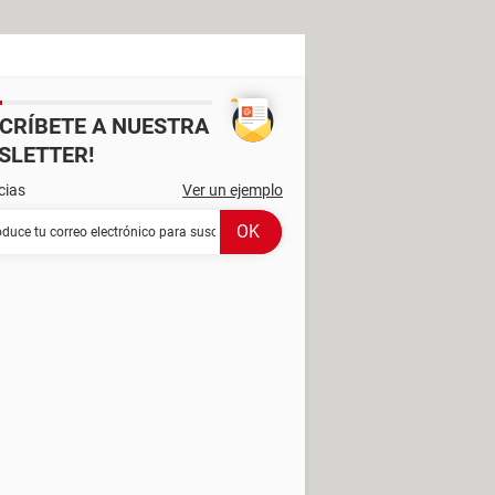
SCRÍBETE A NUESTRA
SLETTER!
cias
Ver un ejemplo