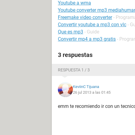
Youtube a wma
Youtube converter mp3 mediahuma
Freemake video converter
- Program
Convertir youtube a mp3 con vlc
- G
Que es mp3
- Guide
Convertir mp4 a mp3 gratis
- Progra
3 respuestas
RESPUESTA 1 / 3
KeviinC Tijuana
26 jul 2013 a las 01:45
emm te recomiendo ir con un tecnico