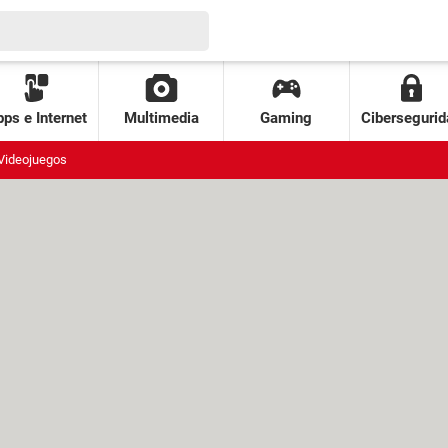
ps e Internet
Multimedia
Gaming
Cibersegurid
Videojuegos