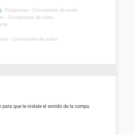
n
- Programas - Conversores de audio
as - Conversores de vídeo
uide
mas - Conversores de audio
 para que te instale el sonido de la compu