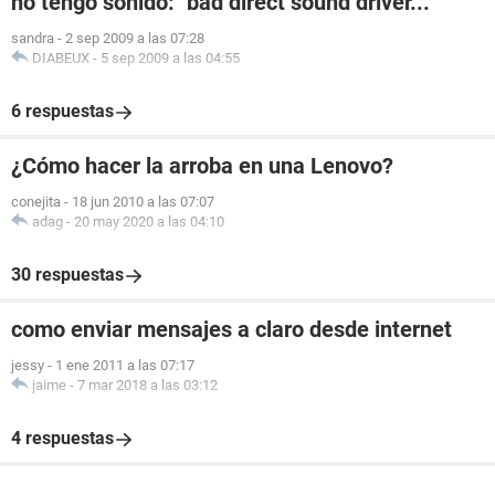
no tengo sonido: "bad direct sound driver...
sandra
-
2 sep 2009 a las 07:28
DIABEUX
-
5 sep 2009 a las 04:55
6 respuestas
¿Cómo hacer la arroba en una Lenovo?
conejita
-
18 jun 2010 a las 07:07
adag
-
20 may 2020 a las 04:10
30 respuestas
como enviar mensajes a claro desde internet
jessy
-
1 ene 2011 a las 07:17
jaime
-
7 mar 2018 a las 03:12
4 respuestas