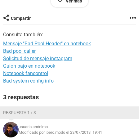
Ver más
de modo seguro. Apreto para volver a iniciar y vuelve a pasar
todo lo mismo, se carga perfecto pero a donde clickeas algo
puuum!
Compartir
Si sirve de algo, vi que en el ángulo inferior izquierdo de
cada ícono hay un cuadrado blanco con una flecha azul
Consulta también:
curva.
Mil gracias si alguien me puede ayudar!
Mensaje "Bad Pool Header" en notebook
Bad pool caller
Solicitud de mensaje instagram
Guion bajo en notebook
Notebook fancontrol
Bad system config info
3 respuestas
RESPUESTA 1 / 3
usuario anónimo
Modificado por ibero.modo el 23/07/2013, 19:41