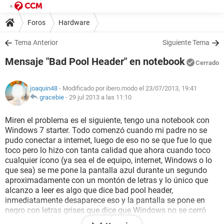
Foros
Hardware
Tema Anterior
Siguiente Tema
Mensaje "Bad Pool Header" en notebook
Cerrado
joaquin48
- Modificado por ibero.modo el 23/07/2013, 19:41
gracebie
-
29 jul 2013 a las 11:10
Miren el problema es el siguiente, tengo una notebook con
Windows 7 starter. Todo comenzó cuando mi padre no se
pudo conectar a internet, luego de eso no se que fue lo que
toco pero lo hizo con tanta calidad que ahora cuando toco
cualquier ícono (ya sea el de equipo, internet, Windows o lo
que sea) se me pone la pantalla azul durante un segundo
aproximadamente con un montón de letras y lo único que
alcanzo a leer es algo que dice bad pool header,
inmediatamente desaparece eso y la pantalla se pone en
negro con letras grises que dice que Windows no se cerró
correctamente la última vez bla bla bla y te da las opciones