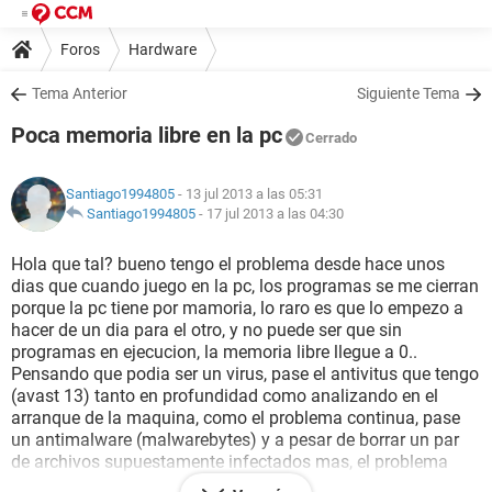
Foros
Hardware
Tema Anterior
Siguiente Tema
Poca memoria libre en la pc
Cerrado
Santiago1994805
- 13 jul 2013 a las 05:31
Santiago1994805
-
17 jul 2013 a las 04:30
Hola que tal? bueno tengo el problema desde hace unos
dias que cuando juego en la pc, los programas se me cierran
porque la pc tiene por mamoria, lo raro es que lo empezo a
hacer de un dia para el otro, y no puede ser que sin
programas en ejecucion, la memoria libre llegue a 0..
Pensando que podia ser un virus, pase el antivitus que tengo
(avast 13) tanto en profundidad como analizando en el
arranque de la maquina, como el problema continua, pase
un antimalware (malwarebytes) y a pesar de borrar un par
de archivos supuestamente infectados mas, el problema
persiste, pase a formatear la computadora, hice un backup