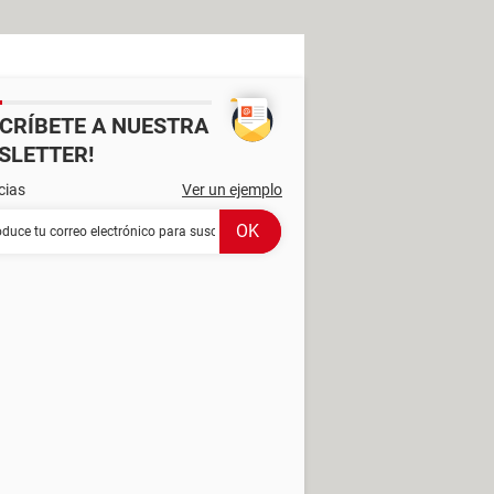
SCRÍBETE A NUESTRA
SLETTER!
cias
Ver un ejemplo