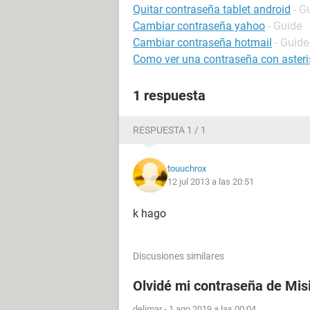
Quitar contraseña tablet android
- G
Cambiar contraseña yahoo
- Guide
Cambiar contraseña hotmail
- Guide
Como ver una contraseña con asteri
1 respuesta
RESPUESTA 1 / 1
touuchrox
12 jul 2013 a las 20:51
k hago
Discusiones similares
Olvidé mi contraseña de Mis
delimar
-
1 ago 2019 a las 00:04