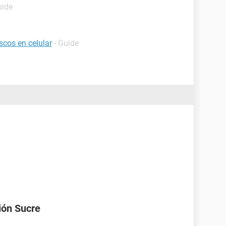
uide
scos en celular
- Guide
ión Sucre