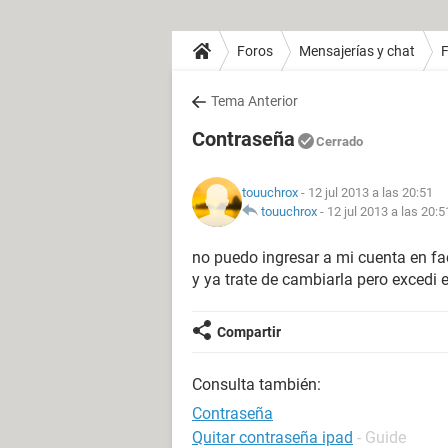
Foros
Mensajerías y chat
Tema Anterior
Contraseña
Cerrado
touuchrox
- 12 jul 2013 a las 20:51
touuchrox
-
12 jul 2013 a las 20:5
no puedo ingresar a mi cuenta en f
y ya trate de cambiarla pero excedi
Compartir
Consulta también:
Contraseña
Quitar contraseña ipad
- Guide