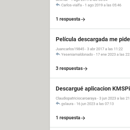
Carlos-vialfa
-
1 ago 2019 a las 05:46
1 respuesta
Película descargada me pid
Juancarlos19845
-
3 abr 2017 a las 11:22
Yeseniamaldonado
-
17 ene 2023 a las 22
3 respuestas
Descargué aplicacion KMSPi
Claudiopatriciocaroaraya
-
3 jun 2023 a las 21
gslaura
-
16 jun 2023 a las 07:13
1 respuesta