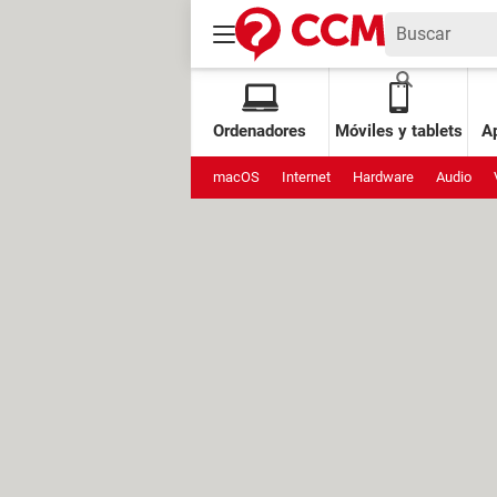
Ordenadores
Móviles y tablets
Ap
macOS
Internet
Hardware
Audio