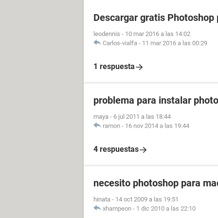
Descargar gratis Photoshop 
leodennis
-
10 mar 2016 a las 14:02
Carlos-vialfa
-
11 mar 2016 a las 00:29
1 respuesta
problema para instalar phot
maya
-
6 jul 2011 a las 18:44
ramon
-
16 nov 2014 a las 19:44
4 respuestas
necesito photoshop para ma
hinata
-
14 oct 2009 a las 19:51
xhampeon
-
1 dic 2010 a las 22:10