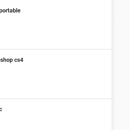
portable
oshop cs4
c