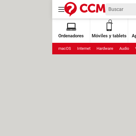
Ordenadores
Móviles y tablets
Ap
macOS
Internet
Hardware
Audio