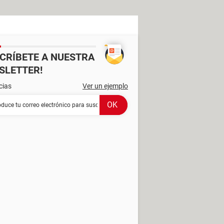
SCRÍBETE A NUESTRA
SLETTER!
cias
Ver un ejemplo