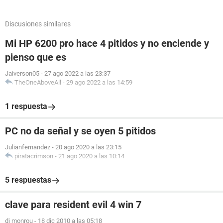
Discusiones similares
Mi HP 6200 pro hace 4 pitidos y no enciende y
pienso que es
Jaiverson05
-
27 ago 2022 a las 23:37
TheOneAboveAll
-
29 ago 2022 a las 14:59
1 respuesta
PC no da señal y se oyen 5 pitidos
Julianfernandez
-
20 ago 2020 a las 23:15
piratacrimson
-
21 ago 2020 a las 10:14
5 respuestas
clave para resident evil 4 win 7
dj monrou
-
18 dic 2010 a las 05:18